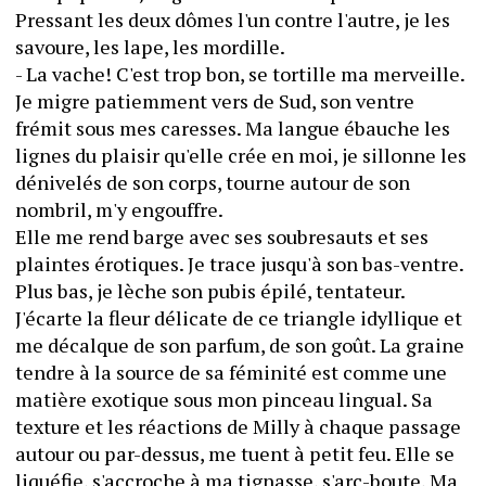
Pressant les deux dômes l'un contre l'autre, je les 
savoure, les lape, les mordille.
- La vache! C'est trop bon, se tortille ma merveille.
Je migre patiemment vers de Sud, son ventre 
frémit sous mes caresses. Ma langue ébauche les 
lignes du plaisir qu'elle crée en moi, je sillonne les 
dénivelés de son corps, tourne autour de son 
nombril, m'y engouffre.
Elle me rend barge avec ses soubresauts et ses 
plaintes érotiques. Je trace jusqu'à son bas-ventre. 
Plus bas, je lèche son pubis épilé, tentateur. 
J'écarte la fleur délicate de ce triangle idyllique et 
me décalque de son parfum, de son goût. La graine 
tendre à la source de sa féminité est comme une 
matière exotique sous mon pinceau lingual. Sa 
texture et les réactions de Milly à chaque passage 
autour ou par-dessus, me tuent à petit feu. Elle se 
liquéfie, s'accroche à ma tignasse, s'arc-boute. Ma 