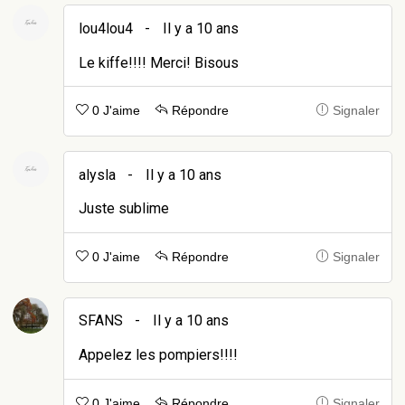
lou4lou4
-
Il y a 10 ans
Le kiffe!!!! Merci! Bisous
0 J'aime
Répondre
Signaler
alysla
-
Il y a 10 ans
Juste sublime
0 J'aime
Répondre
Signaler
SFANS
-
Il y a 10 ans
Appelez les pompiers!!!!
0 J'aime
Répondre
Signaler