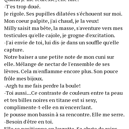
-T'es trop doué.
Je rigole. Ses pupilles dilatées s'échouent sur moi. 
Mon coeur palpite, j'ai chaud, je la veux!
Milly saisit ma bête, la masse, s'aventure vers mes 
testicules qu'elle cajole, je grogne d'excitation.
-J'ai envie de toi, lui dis-je dans un souffle qu'elle 
capture.
Notre baiser a une petite note de mon cuni sur 
elle. Mélange de nectar de l'ensemble de ses 
lèvres. Cela m'enflamme encore plus. Son pouce 
frôle mes bijoux.
-Argh tu me fais perdre la boule!
-Toi aussi...Ce contraste de couleurs entre ta peau 
et tes billes noires en titane est si sexy, 
complimente-t-elle en m'encerclant.
Je pousse mon bassin à sa rencontre. Elle me serre.
-Besoin d'être en toi.
Elle se positionne en levrette. Sa chute de reins 