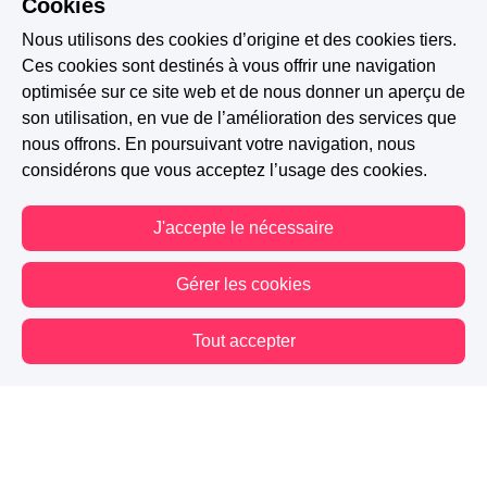
Cookies
Ils se complète entièrement alalala et
Nous utilisons des cookies d’origine et des cookies tiers.
qu'elletension entre eux pouffff j'adore
Ces cookies sont destinés à vous offrir une navigation
toujours au temps ton histoire
optimisée sur ce site web et de nous donner un aperçu de
son utilisation, en vue de l’amélioration des services que
0 J'aime
Répondre
Signaler
nous offrons. En poursuivant votre navigation, nous
considérons que vous acceptez l’usage des cookies.
Elodie Briere
-
Il y a 10 ans
J'accepte le nécessaire
on voient bien que entre eux c est puissant
tres beau chapitre!!
Gérer les cookies
Tout accepter
0 J'aime
Répondre
Signaler
Vous êtes hors connexion. Certaines actions sont désactivées.
Afficher plus de commentaires