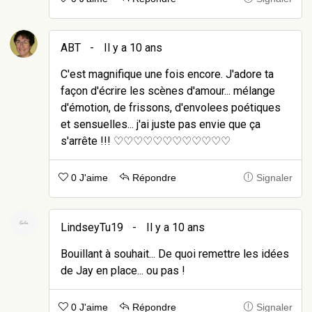
ABT
-
Il y a 10 ans
C'est magnifique une fois encore. J'adore ta
façon d'écrire les scènes d'amour... mélange
d'émotion, de frissons, d'envolees poétiques
et sensuelles... j'ai juste pas envie que ça
s'arrête !!! ♡♡♡♡♡♡♡♡♡♡♡♡
0 J'aime
Répondre
Signaler
LindseyTu19
-
Il y a 10 ans
Bouillant à souhait... De quoi remettre les idées
de Jay en place... ou pas !
0 J'aime
Répondre
Signaler