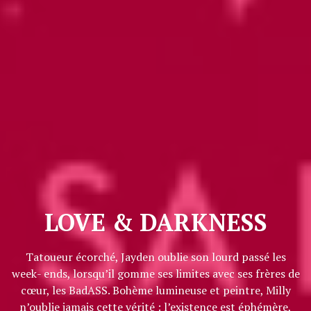
LOVE & DARKNESS
Tatoueur écorché, Jayden oublie son lourd passé les
week- ends, lorsqu’il gomme ses limites avec ses frères de
cœur, les BadASS. Bohème lumineuse et peintre, Milly
n’oublie jamais cette vérité : l’existence est éphémère,