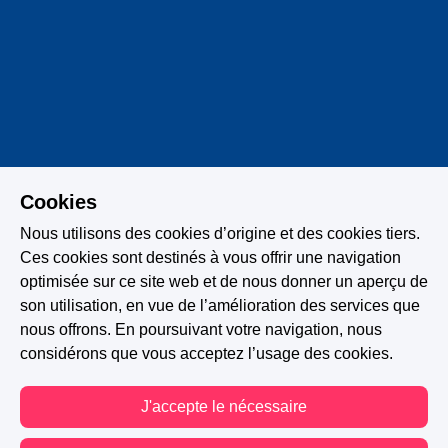
Cookies
Nous utilisons des cookies d’origine et des cookies tiers.
HISTOIRE TERMINÉE
Ces cookies sont destinés à vous offrir une navigation
Thriller psychologique
Mystère
Enquête
optimisée sur ce site web et de nous donner un aperçu de
son utilisation, en vue de l’amélioration des services que
Secrets familiaux
Deuil
nous offrons. En poursuivant votre navigation, nous
Manipulation psychologique
Violences sexuelles
considérons que vous acceptez l’usage des cookies.
Murmures inquiétants
Violences faites aux femmes
J'accepte le nécessaire
Contre-enquête