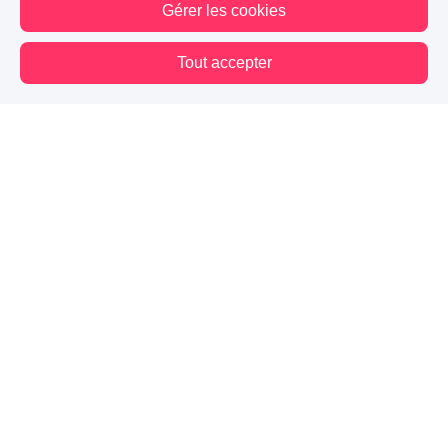
Gérer les cookies
A PARTICIPÉ AU CONCOURS : MURMURES
Tout accepter
28.5K
6.0K
1.8K
Vous êtes hors connexion. Certaines actions sont désactivées.
Suivre
01
Chapitre 1
1.3K
211
125
02
Chapitre 2