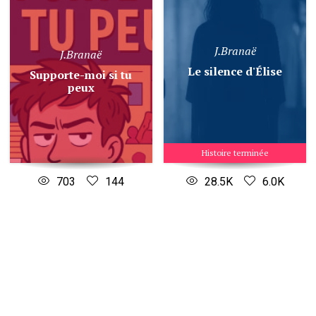
J.Branaë
J.Branaë
Le silence d'Élise
Supporte-moi si tu
peux
Histoire terminée
703
144
28.5K
6.0K