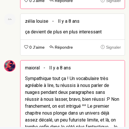
0 J'aime
Répondre
Signaler
zélia louise
-
Il y a 8 ans
ça devient de plus en plus interessant
0 J'aime
Répondre
Signaler
maioral
-
Il y a 8 ans
Sympathique tout ça ! Un vocabulaire très
agréable à lire, tu réussis à nous parler de
nuages pendant deux paragraphes sans
réussir à nous lasser, bravo, bien réussi :P Non
franchement, on est intrigué ^^ Le premier
chapitre nous plonge dans un univers déjà
assez décalé, un peu futuriste limite, et là, on
tombe enfin dans le côté plus fantastique... Je