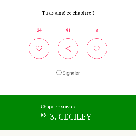
Tu as aimé ce chapitre ?
24
41
8
Signaler
Chapitre suivant
3. CECILEY
03