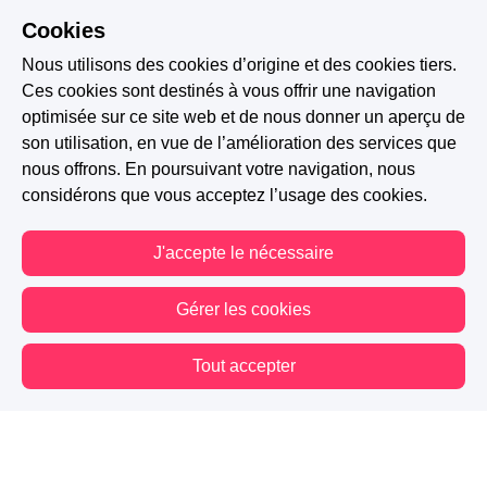
reviendrais lire la suite :D
Cookies
Nous utilisons des cookies d’origine et des cookies tiers.
0 J'aime
Répondre
Signaler
Ces cookies sont destinés à vous offrir une navigation
optimisée sur ce site web et de nous donner un aperçu de
son utilisation, en vue de l’amélioration des services que
Yas P.
-
Il y a 8 ans
nous offrons. En poursuivant votre navigation, nous
Wow. En fait, je suis impressionnée par la
considérons que vous acceptez l’usage des cookies.
facilité avec laquelle tu nous happes dans ton
univers. C'est vraiment magique. J'ai hâte de
J'accepte le nécessaire
lire la suite ! :D
Gérer les cookies
0 J'aime
Répondre
Signaler
Tout accepter
Vous êtes hors connexion. Certaines actions sont désactivées.