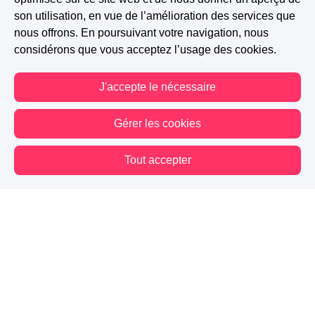
son utilisation, en vue de l’amélioration des services que
nous offrons. En poursuivant votre navigation, nous
considérons que vous acceptez l’usage des cookies.
J'accepte le nécessaire
Gérer les cookies
A PARTICIPÉ AU CONCOURS : LE MURMURE DES ANGES
Tout accepter
864
211
39
Vous êtes hors connexion. Certaines actions sont désactivées.
Suivre