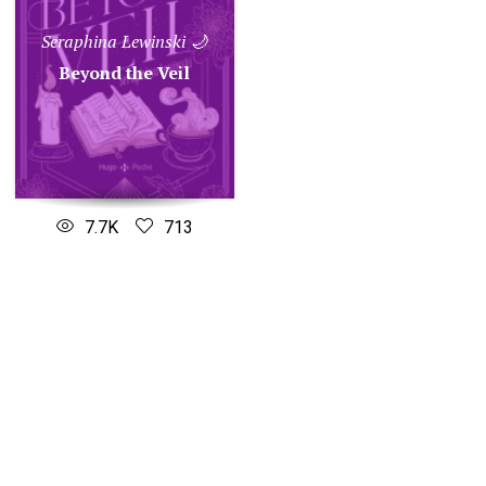
Seraphina Lewinski 🌙
Beyond the Veil
7.7K
713