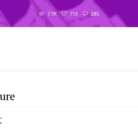
7.7K
713
285
gure
t