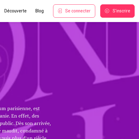
Découverte
Blog
Se connecter
S'inscrire
um parisienne, est
ie. En effet, des
ublic. Dès son arrivée,
ce maudit, condamné à
epuis plus d'un siècle.