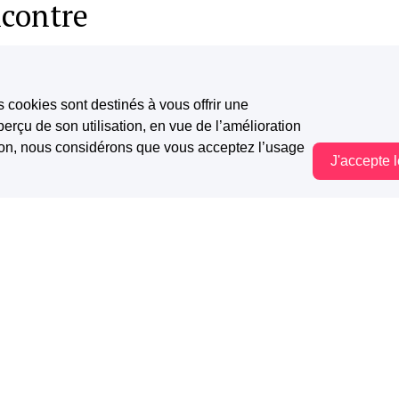
ncontre
e
s cookies sont destinés à vous offrir une
erçu de son utilisation, en vue de l’amélioration
tion, nous considérons que vous acceptez l’usage
J'accepte 
Vous êtes hors connexion. Certaines actions sont désactivées.
me
chrysanthèmes