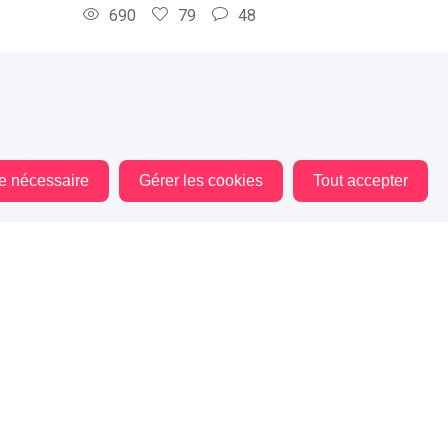
690
79
48
693
71
49
564
64
13
le nécessaire
Gérer les cookies
Tout accepter
594
54
9
468
51
11
444
47
6