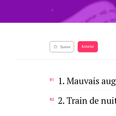
Acheter
Suivre
1. Mauvais au
01
2. Train de nui
02