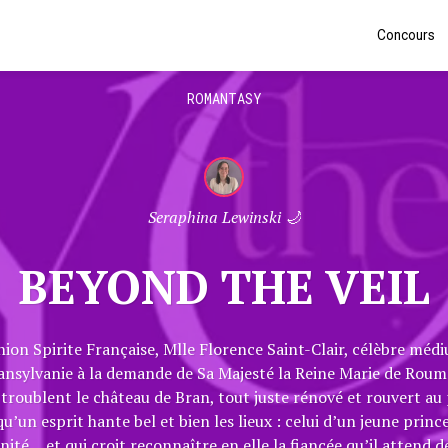
Concours
ROMANTASY
Seraphina Lewinski 🌙
BEYOND THE VEIL
ion Spirite Française, Mlle Florence Saint-Clair, célèbre médi
nsylvanie à la demande de Sa Majesté la Reine Marie de Rouman
oublent le château de Bran, tout juste rénové et rouvert au p
’un esprit hante bel et bien les lieux : celui d’un jeune prin
nité… et qui croit reconnaître en elle la fiancée qu’il attend d