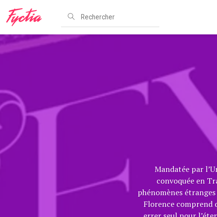
Mandatée par l’Un
convoquée en Tra
phénomènes étranges tr
Florence comprend qu
errer seul pour l’éter