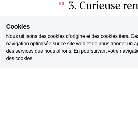
3. Curieuse re
03
4. Clair de Lun
Cookies
04
Nous utilisons des cookies d’origine et des cookies tiers. Ce
navigation optimisée sur ce site web et de nous donner un ap
5. Promesse
05
des services que nous offrons. En poursuivant votre naviga
des cookies.
6. Ouija
06
7. Train fantô
07
8. Bougies et 
08