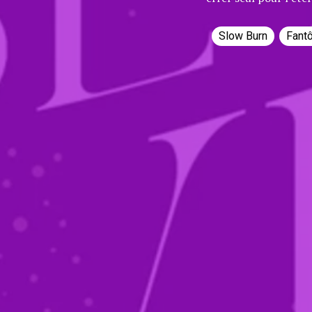
Slow Burn
Fant