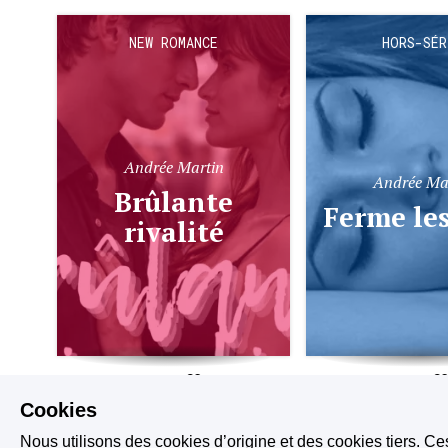
NEW ROMANCE
HORS-SÉR
Andrée Martin
Andrée Ma
Brûlante
Ferme le
rivalité
13.3K
3.0K
3.9K
Cookies
Nous utilisons des cookies d’origine et des cookies tiers. Ce