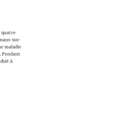
e quatre
omans-sur-
ne maladie
e. Pendant
duit à