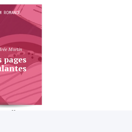
W ROMANCE
rée Martin
ulantes
.4K
7.3K