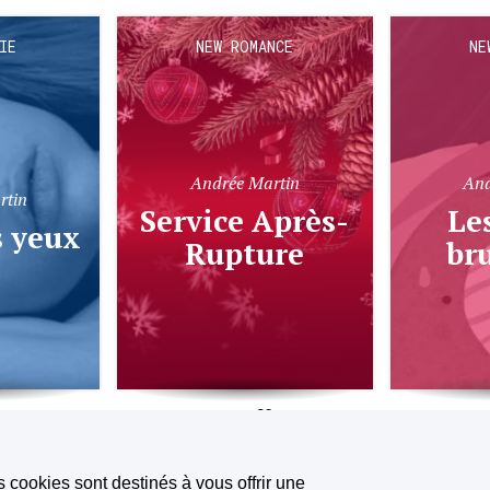
IE
NEW ROMANCE
NE
Andrée Martin
And
rtin
Service Après-
Les pages
s yeux
Rupture
br
992
1.1K
243
39
s cookies sont destinés à vous offrir une