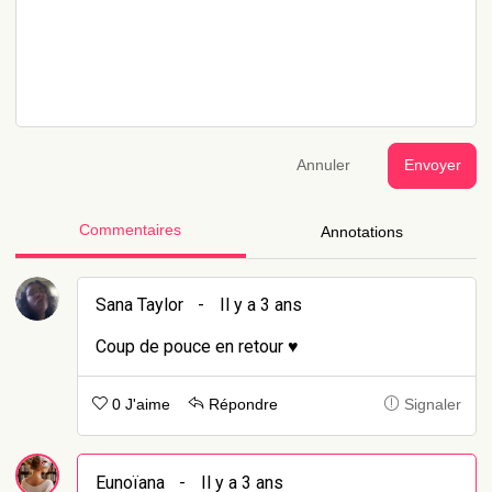
Annuler
Envoyer
Commentaires
Annotations
Sana Taylor
-
Il y a 3 ans
Coup de pouce en retour ♥
0 J'aime
Répondre
Signaler
Eunoïana
-
Il y a 3 ans