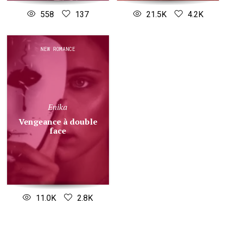
558
137
21.5K
4.2K
NEW ROMANCE
Enika
vengeance à double
face
11.0K
2.8K