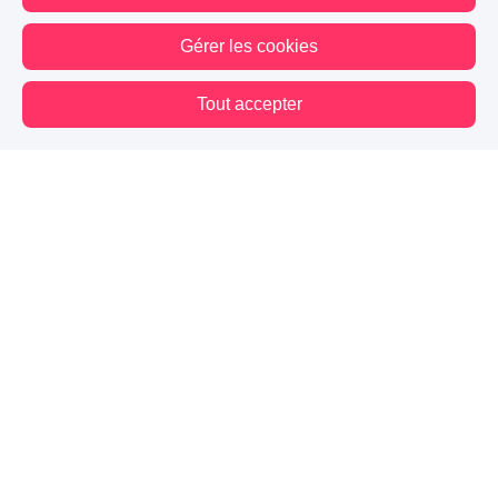
Gérer les cookies
Tout accepter
Vous êtes hors connexion. Certaines actions sont désactivées.
Blog
Mes premiers pas
Contact
Mentions légales