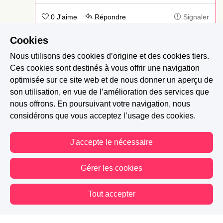
0 J'aime
Répondre
Signaler
Cookies
clecle
-
Il y a 3 ans
Nous utilisons des cookies d’origine et des cookies tiers.
Ces cookies sont destinés à vous offrir une navigation
*la ^^
optimisée sur ce site web et de nous donner un aperçu de
son utilisation, en vue de l’amélioration des services que
0 J'aime
Signaler
nous offrons. En poursuivant votre navigation, nous
considérons que vous acceptez l’usage des cookies.
MarionH
-
Il y a 3 ans
J'accepte le nécessaire
Tu as bonne intuition ^^
Gérer les cookies
2 J'aime
Signaler
Tout accepter
ClemZ
-
Il y a 3 ans