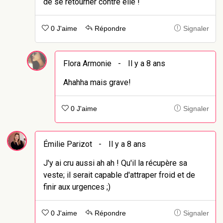
de se retourner contre elle !
0 J'aime
Répondre
Signaler
Flora Armonie
-
Il y a 8 ans
Ahahha mais grave!
0 J'aime
Signaler
Émilie Parizot
-
Il y a 8 ans
J'y ai cru aussi ah ah ! Qu'il la récupère sa
veste; il serait capable d'attraper froid et de
finir aux urgences ;)
0 J'aime
Répondre
Signaler