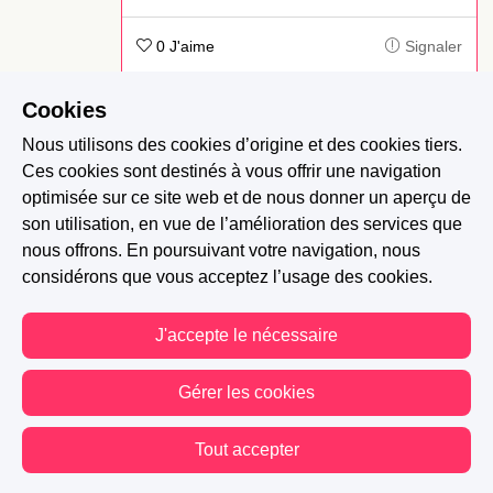
0 J'aime
Signaler
Cookies
flora barla
-
Il y a 8 ans
Nous utilisons des cookies d’origine et des cookies tiers.
Franchement il aurait pu lui laisser sa veste
Ces cookies sont destinés à vous offrir une navigation
bordel lol
optimisée sur ce site web et de nous donner un aperçu de
son utilisation, en vue de l’amélioration des services que
nous offrons. En poursuivant votre navigation, nous
0 J'aime
Répondre
Signaler
considérons que vous acceptez l’usage des cookies.
Flora Armonie
-
Il y a 8 ans
J'accepte le nécessaire
Sinon c’était trop facile ahah
Gérer les cookies
0 J'aime
Signaler
Tout accepter