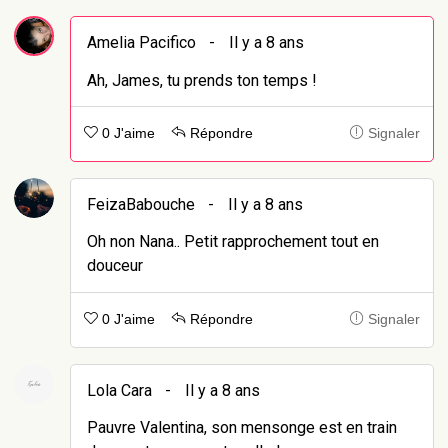
Amelia Pacifico
-
Il y a 8 ans
Ah, James, tu prends ton temps !
0 J'aime
Répondre
Signaler
FeizaBabouche
-
Il y a 8 ans
Oh non Nana.. Petit rapprochement tout en
douceur
0 J'aime
Répondre
Signaler
Lola Cara
-
Il y a 8 ans
Pauvre Valentina, son mensonge est en train