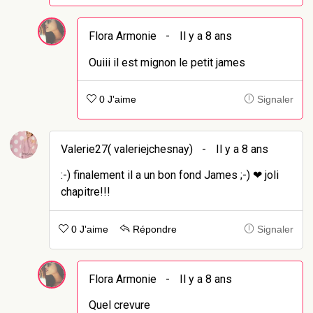
Flora Armonie
-
Il y a 8 ans
Ouiii il est mignon le petit james
0 J'aime
Signaler
Valerie27( valeriejchesnay)
-
Il y a 8 ans
:-) finalement il a un bon fond James ;-) ❤ joli
chapitre!!!
0 J'aime
Répondre
Signaler
Flora Armonie
-
Il y a 8 ans
Quel crevure