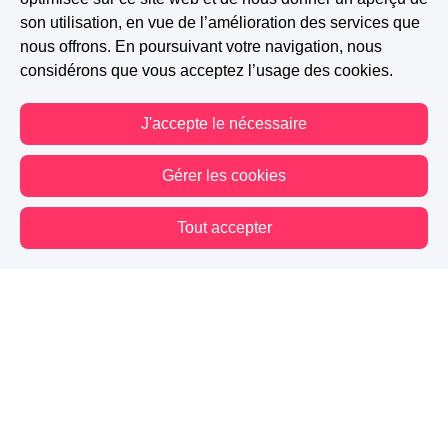
son utilisation, en vue de l’amélioration des services que
nous offrons. En poursuivant votre navigation, nous
Romance
Deuil
Résilience
Amour perdu
considérons que vous acceptez l’usage des cookies.
Rencontre inattendue
Solitude
Mémoire
J'accepte le nécessaire
Silence
Fragilité
Mélancolie
Gérer les cookies
A PARTICIPÉ AU CONCOURS : MURMURES
Tout accepter
3.2K
532
272
Vous êtes hors connexion. Certaines actions sont désactivées.
Suivre