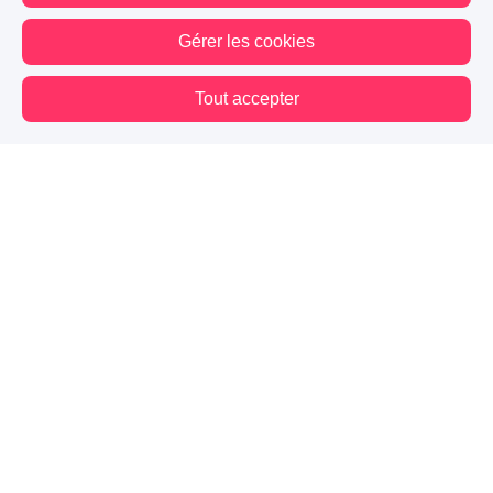
Gérer les cookies
Tout accepter
Vous êtes hors connexion. Certaines actions sont désactivées.
Blog
Mes premiers pas
Contact
Mentions légales