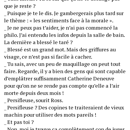
que je reste ?
_ Puisque je te le dis. Je gambergerais plus tard sur 
le thème : « les sentiments face à la morale ».
_ Je ne peux pas t’aider, je n’ai pas commencé la 
philo. J’ai entendu les infos depuis la salle de bain. 
La dernière a blessé le taré ?
_ Blessé est un grand mot. Mais des griffures au 
visage, ce n’est pas si facile à cacher.
_ Tu sais, avec un peu de maquillage on peut tout 
faire. Regarde, il y a bien des gens qui sont capable 
d’emplâtrer suffisamment Catherine Deneuve 
pour qu’on ne se rende pas compte qu’elle a l’air 
morte depuis deux mois !
_ Persifleuse, sourit Ross.
_ Persifleuse ? Des copines te traiteraient de vieux 
machin pour utiliser des mots pareils !
_ Et pas toi ?
_ Non, moi je trouve ça complètement con de juger 