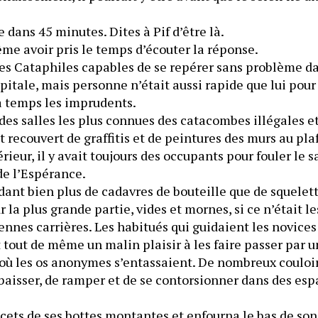
e dans 45 minutes. Dites à Pif d’être là.
me avoir pris le temps d’écouter la réponse.
tres Cataphiles capables de se repérer sans problème da
pitale, mais personne n’était aussi rapide que lui pour y
à temps les imprudents.
des salles les plus connues des catacombes illégales et 
t recouvert de graffitis et de peintures des murs au plaf
érieur, il y avait toujours des occupants pour fouler le s
sols de la brasserie de l’Espérance. 
ant bien plus de cadavres de bouteille que de squelettes
 la plus grande partie, vides et mornes, si ce n’était le
nnes carrières. Les habitués qui guidaient les novices
tout de même un malin plaisir à les faire passer par un 
où les os anonymes s’entassaient. De nombreux couloirs
baisser, de ramper et de se contorsionner dans des esp
ues.   
acets de ses bottes montantes et enfourna le bas de son 