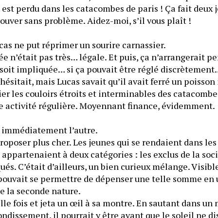
st perdu dans les catacombes de paris ! Ça fait deux jou
rouver sans problème. Aidez-moi, s’il vous plaît !
cas ne put réprimer un sourire carnassier.
ée n’était pas très… légale. Et puis, ça n’arrangerait pe
soit impliquée… si ça pouvait être réglé discrètement
hésitait, mais Lucas savait qu’il avait ferré un poisson 
ier les couloirs étroits et interminables des catacombes
e activité régulière. Moyennant finance, évidemment.
a immédiatement l’autre.
proposer plus cher. Les jeunes qui se rendaient dans les
 appartenaient à deux catégories : les exclus de la soci
iqués. C’était d’ailleurs, un bien curieux mélange. Visible
pouvait se permettre de dépenser une telle somme en un
de la seconde nature.
lle fois et jeta un œil à sa montre. En sautant dans un 
ndissement, il pourrait y être avant que le soleil ne di