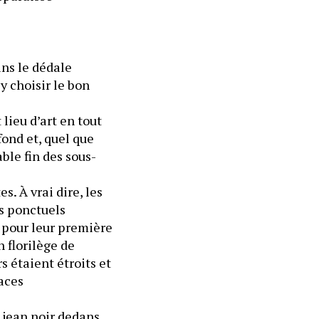
ns le dédale 
 choisir le bon 
lieu d’art en tout 
ond et, quel que 
able fin des sous-
. À vrai dire, les 
s ponctuels 
 pour leur première 
florilège de 
 étaient étroits et 
aces 
jean noir dedans. 