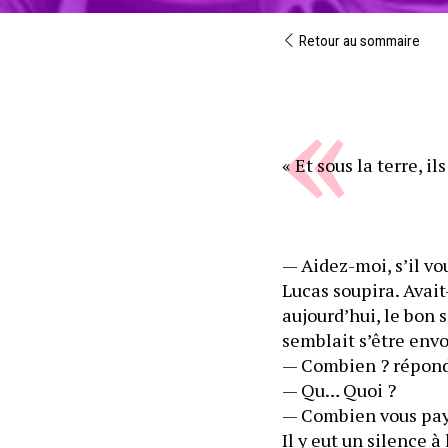
Retour au sommaire
« Et sous la terre, il
— Aidez-moi, s’il vou
Lucas soupira. Avait-
aujourd’hui, le bon
semblait s’être envo
— Combien ? répondi
— Qu… Quoi ?
— Combien vous pay
Il y eut un silence à