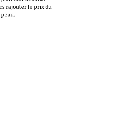
 rajouter le prix du 
pressing dans sa prestation, il détestait sentir ses vêtements lui coller à la peau. 