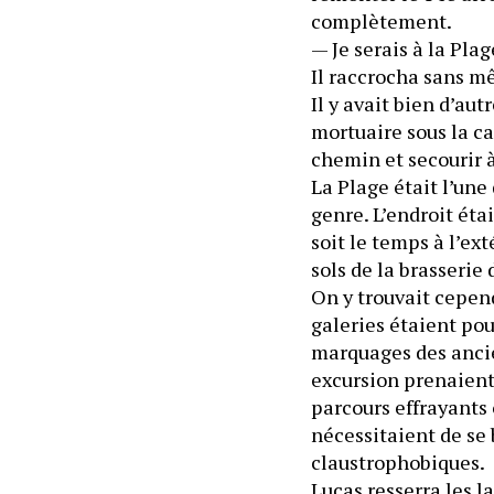
complètement.
— Je serais à la Plag
Il raccrocha sans mê
Il y avait bien d’au
mortuaire sous la ca
chemin et secourir 
La Plage était l’une 
genre. L’endroit étai
soit le temps à l’ext
On y trouvait cepend
galeries étaient pour
marquages des ancie
excursion prenaient 
parcours effrayants 
nécessitaient de se 
claustrophobiq
Lucas resserra les l