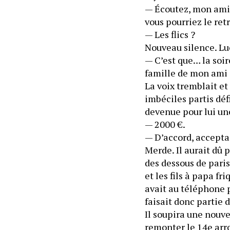
— Écoutez, mon ami e
vous pourriez le ret
— Les flics ?
Nouveau silence. Lu
— C’est que… la soir
famille de mon ami 
La voix tremblait et 
imbéciles partis déf
devenue pour lui un
— 2000 €.
— D’accord, accept
Merde. Il aurait dû 
des dessous de paris
et les fils à papa fr
avait au téléphone 
faisait donc partie 
Il soupira une nouve
remonter le 14e arro