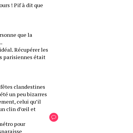
rs ! Pif à dit que 
rsonne que la 
…
idéal. Récupérer les 
 parisiennes était 
 fêtes clandestines 
été un peu bizarres 
ment, celui qu’il 
 clin d’œil et 
métro pour 
sparaisse 