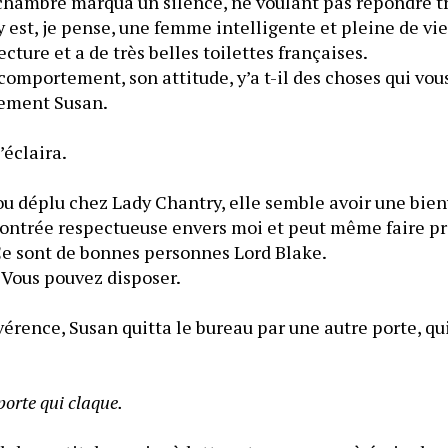
hambre marqua un silence, ne voulant pas répondre tr
est, je pense, une femme intelligente et pleine de vie.
beaucoup aimer la lecture et a de très belles toilettes françaises. 
omportement, son attitude, y’a t-il des choses qui vous
rement Susan.
’éclaira.
u déplu chez Lady Chantry, elle semble avoir une bienv
 montrée respectueuse envers moi et peut même faire pr
 Ce sont de bonnes personnes Lord Blake.
 Vous pouvez disposer.
érence, Susan quitta le bureau par une autre porte, qui 
porte qui claque.