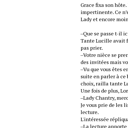
Grace fixa son hôte.
impertinente. Ce n’é
Lady et encore moin
‒Que se passe t-il ic
Tante Lucille avait 
pas prier.
‒Votre nièce se pren
des invitées mais vo
‒Vu que vous êtes e
suite en parler à ce
choix, railla tante L
Une fois de plus, Lo
‒Lady Chantry, merci
Je vous prie de les l
lecture.
L'intéressée répliqu
‒La lecture apporte 