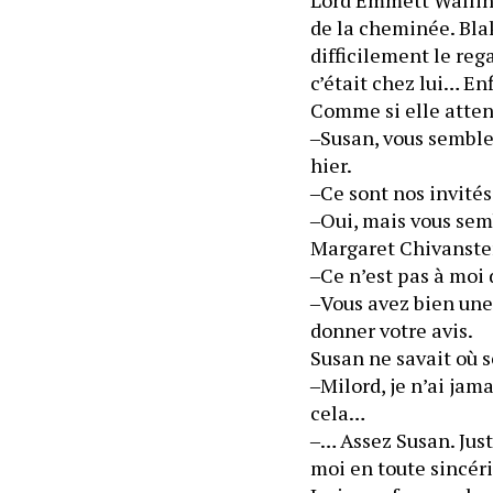
de la cheminée. Blak
difficilement le rega
c’était chez lui… Enf
Comme si elle atten
‒Susan, vous semblez
hier.
‒Ce sont nos invités
‒Oui, mais vous semb
Margaret Chivanster
‒Ce n’est pas à moi 
‒Vous avez bien une 
donner votre avis.
Susan ne savait où se
‒Milord, je n’ai jam
cela…
‒… Assez Susan. Just
moi en toute sincéri