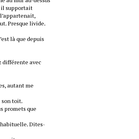
l supportait 
l’appartenait, 
t. Presque livide. 
est là que depuis 
 différente avec 
es, autant me 
 son toit.
us promets que 
 habituelle. Dites-