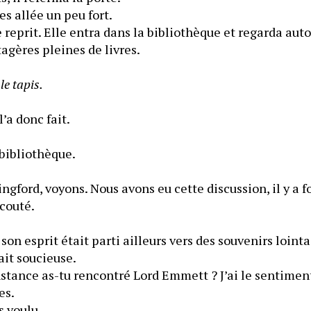
 es allée un peu fort.
 reprit. Elle entra dans la bibliothèque et regarda autou
tagères pleines de livres.
le tapis.
l’a donc fait.
‒ Il a créé une vraie bibliothèque. 
gford, voyons. Nous avons eu cette discussion, il y a f
écouté.
 son esprit était parti ailleurs vers des souvenirs lointa
ait soucieuse.
stance as-tu rencontré Lord Emmett ? J’ai le sentiment
es.
s voulu.