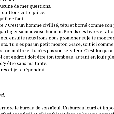
aucune de mes questions.
t quittons cette pièce.
qu’il ne faut…
ire ? C’est un homme civilisé, têtu et borné comme son p
 partager sa mauvaise humeur. Prends ces livres et allo
ts, ensuite nous irons nous promener et je te montrera
ts. Tu n’es pas un petit mouton Grace, soit ici comme 
 ton maître et tu n’es pas son serviteur. C’est lui qui a
 Si cet endroit doit être ton tombeau, autant en jouir p
‒ Il me sera difficile d’y être sans ma tante. 
tres et je te répondrai.
rd.
derrière le bureau de son aïeul. Un bureau lourd et impos
ord avec fusil et gibier faisait face au bureau, accroc