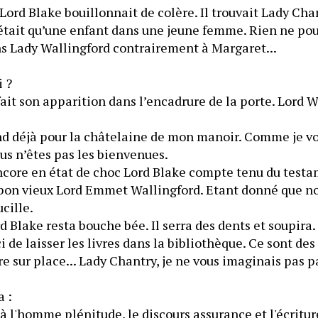
 Lord Blake bouillonnait de colère. Il trouvait Lady Chan
tait qu’une enfant dans une jeune femme. Rien ne pouva
s Lady Wallingford contrairement à Margaret...
i ?
fait son apparition dans l’encadrure de la porte. Lord Wa
d déjà pour la châtelaine de mon manoir. Comme je vous 
us n’êtes pas les bienvenues.
ncore en état de choc Lord Blake compte tenu du testam
 bon vieux Lord Emmet Wallingford. Etant donné que nou
ucille.
rd Blake resta bouche bée. Il serra des dents et soupira.
 de laisser les livres dans la bibliothèque. Ce sont des
ire sur place... Lady Chantry, je ne vous imaginais pas 
a :
à l'homme plénitude, le discours assurance et l'écritur