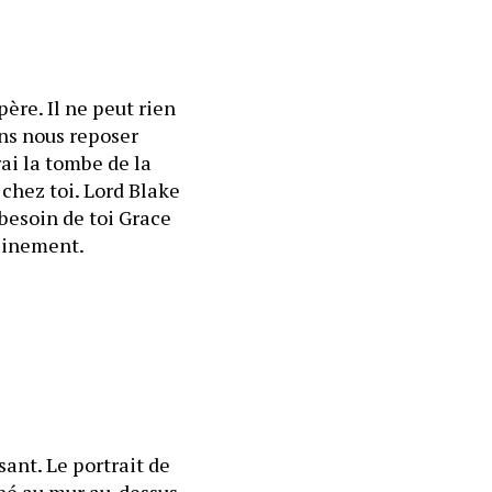
ère. Il ne peut rien 
ns nous reposer 
i la tombe de la 
chez toi. Lord Blake 
 besoin de toi Grace 
leinement.
ant. Le portrait de 
hé au mur au-dessus 