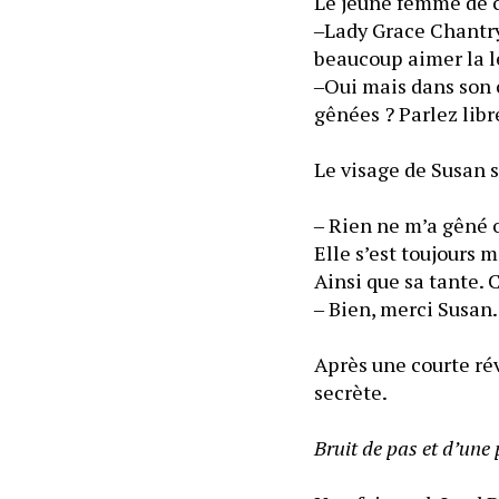
Le jeune femme de c
‒Lady Grace Chantry 
‒Oui mais dans son c
gênées ? Parlez lib
Le visage de Susan s
‒ Rien ne m’a gêné o
Elle s’est toujours
Ainsi que sa tante.
‒ Bien, merci Susan.
Après une courte rév
secrète. 
Bruit de pas et d’une 