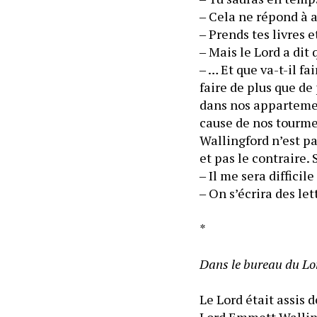
‒ Cela ne répond à 
‒ Prends tes livres e
‒ Mais le Lord a dit 
‒ … Et que va-t-il fa
faire de plus que de
dans nos appartemen
cause de nos tourmen
Wallingford n’est pas
et pas le contraire.
‒ On s’écrira des let
*
Dans le bureau du Lo
Le Lord était assis 
Lord Emmett Wallingf