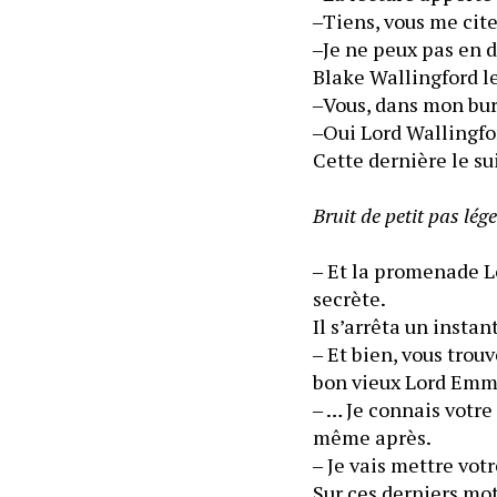
‒Je ne peux pas en d
Blake Wallingford le
‒Vous, dans mon bur
‒Oui Lord Wallingfo
Cette dernière le su
Bruit de petit pas lége
‒ Et la promenade Lo
secrète.
Il s’arrêta un instant
‒ Et bien, vous trouv
bon vieux Lord Emme
‒ … Je connais votre
même après.
‒ Je vais mettre vot
Sur ces derniers mot