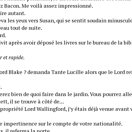
‒Tiens, vous me citez Bacon. Me voilà assez impressionné. 
ire autant.
va les yeux vers Susan, qui se sentit soudain minuscule
eau tout de suite.
rd.
ivit après avoir déposé les livres sur le bureau de la bi
r et rapide.
rd Blake ? demanda Tante Lucille alors que le Lord ref
.
erez bien de quoi faire dans le jardin. Vous pourrez alle
tt, il se trouve à côté de…
 propriété Lord Wallingford, j’y étais déjà venue avant 
re impertinence sur le compte de votre nationalité.
s, il referma la porte.