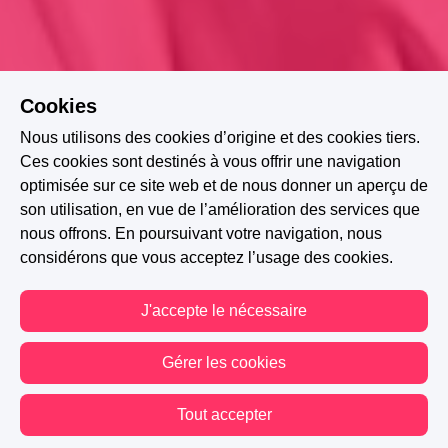
Cookies
Nous utilisons des cookies d’origine et des cookies tiers.
Ces cookies sont destinés à vous offrir une navigation
optimisée sur ce site web et de nous donner un aperçu de
son utilisation, en vue de l’amélioration des services que
nous offrons. En poursuivant votre navigation, nous
considérons que vous acceptez l’usage des cookies.
J'accepte le nécessaire
HISTOIRE TERMINÉE
Gérer les cookies
A PARTICIPÉ AU CONCOURS : LORDS & LADIES
Tout accepter
2.2K
479
184