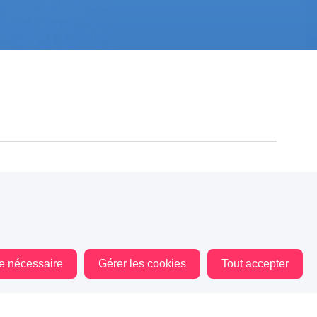
84
20
20
120
14
9
le nécessaire
Gérer les cookies
Tout accepter