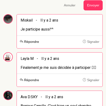
Annuler
Envoyer
Miskail
-
Il y a 2 ans
Je participe aussi^^
Répondre
Signaler
Layla M
-
Il y a 2 ans
Finalement je me suis décidée à participer ✌🏻
Répondre
Signaler
Ava D.SKY
-
Il y a 2 ans
Bonjour Camille, C'est bien un seul chapitre