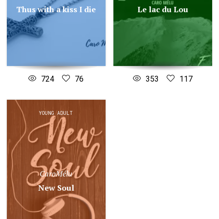
Thus with a kiss I die
Le lac du Lou
724
76
353
117
YOUNG ADULT
CaroMélu
New Soul