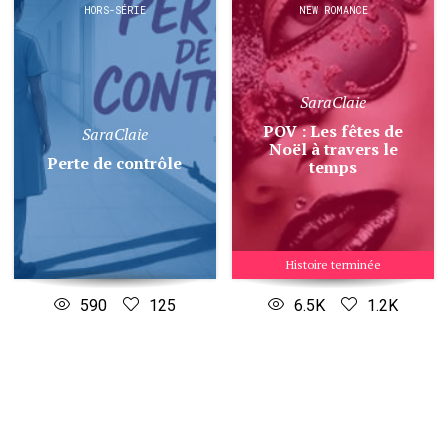
HORS-SÉRIE
NEW ROMANCE
SaraClaie
POV : Les fêtes de
SaraClaie
Noël à travers le
Perte de contrôle
temps
Histoire terminée
590
125
6.5K
1.2K