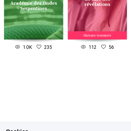
Académie des Ondes
révélations
Serpentines
Histoire terminée
1.0K
235
112
56