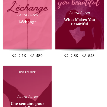
Laura Luceo
Laura Luceo
What Makes You
L'échange
Beautiful
2.1K
489
2.8K
548
NEW ROMANCE
Laura Luceo
Une semaine pour