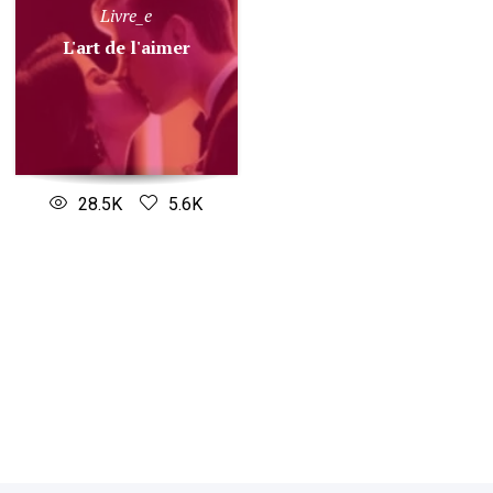
Livre_e
L'art de l'aimer
28.5K
5.6K