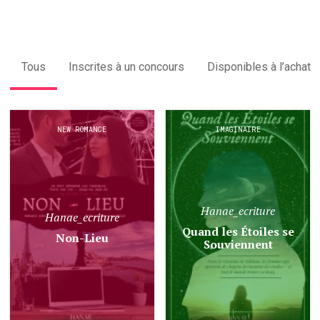
Tous
Inscrites à un concours
Disponibles à l’achat
NEW ROMANCE
IMAGINAIRE
Hanae_ecriture
Hanae_ecriture
Quand les Étoiles se
Non-Lieu
Souviennent