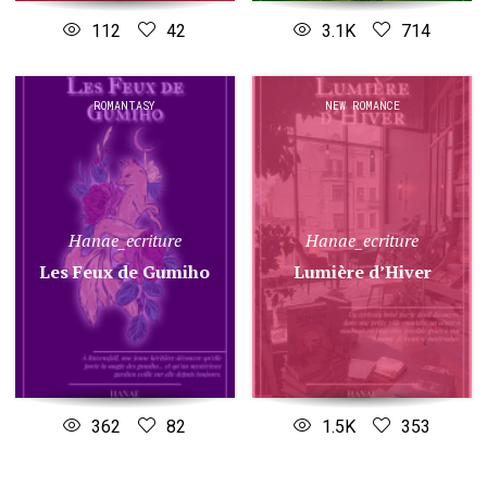
112
42
3.1K
714
ROMANTASY
NEW ROMANCE
Hanae_ecriture
Hanae_ecriture
Les Feux de Gumiho
Lumière d’Hiver
362
82
1.5K
353