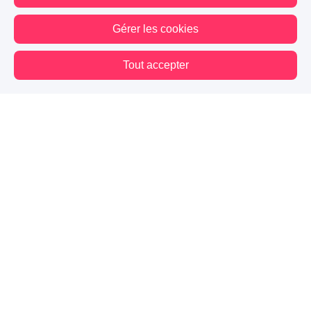
Gérer les cookies
Tout accepter
Vous êtes hors connexion. Certaines actions sont désactivées.
Blog
Mes premiers pas
Contact
Mentions légales