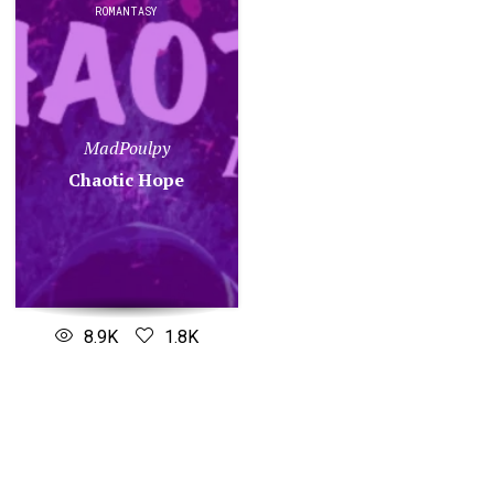
ROMANTASY
MadPoulpy
Chaotic Hope
8.9K
1.8K