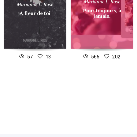
Marianne L. Rose
Marianne L. Rose
Pour toujours, à
À fleur de toi
jamais.
57
13
566
202