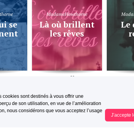
horne
MadameHawthorne
Mada
Là où brillent
Le dernier
nent
les rêves
r
261
1.3K
305
1
s cookies sont destinés à vous offrir une
erçu de son utilisation, en vue de l’amélioration
tion, nous considérons que vous acceptez l’usage
J'accepte 
Vous êtes hors connexion. Certaines actions sont désactivées.