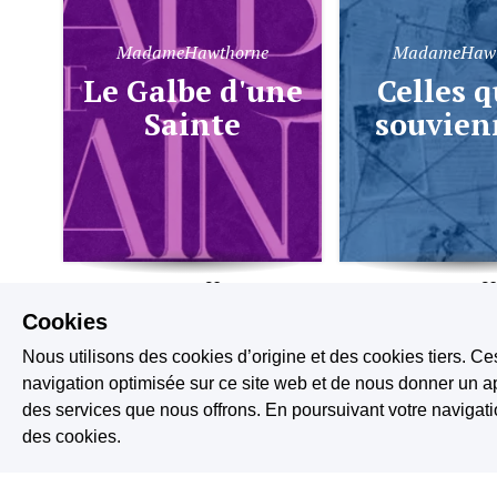
MadameHawthorne
MadameHawt
Le Galbe d'une
Celles qui se
Sainte
souvien
1.2K
321
1.2K
Cookies
Nous utilisons des cookies d’origine et des cookies tiers. Ce
navigation optimisée sur ce site web et de nous donner un ap
des services que nous offrons. En poursuivant votre naviga
des cookies.