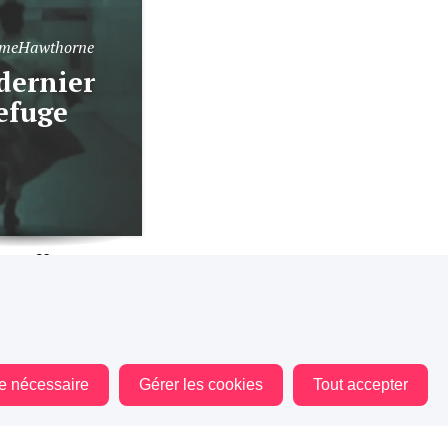
meHawthorne
efuge
.8K
432
le nécessaire
Gérer les cookies
Tout accepter