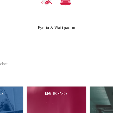
Fyctia & Wattpad ✒️
achat
IE
NEW ROMANCE
T