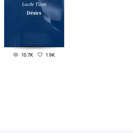
Lucile Tizon
Désirs
10.7K
1.9K