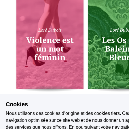
Loré Dubois
Loré Dub
Violence est
Les Os des
un mot
Balei
féminin
Bleu
1.8K
415
11.4K
Cookies
Nous utilisons des cookies d’origine et des cookies tiers. Ce
navigation optimisée sur ce site web et de nous donner un ap
des services que nous offrons. En poursuivant votre naviga