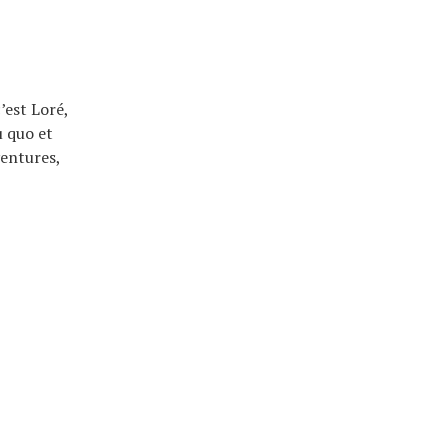
’est Loré,
u quo et
ventures,