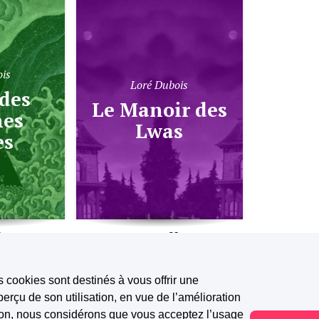
ois
Loré Dubois
Le Manoir des
nes
Lwas
es
2.6K
394
78
s cookies sont destinés à vous offrir une
erçu de son utilisation, en vue de l’amélioration
tion, nous considérons que vous acceptez l’usage