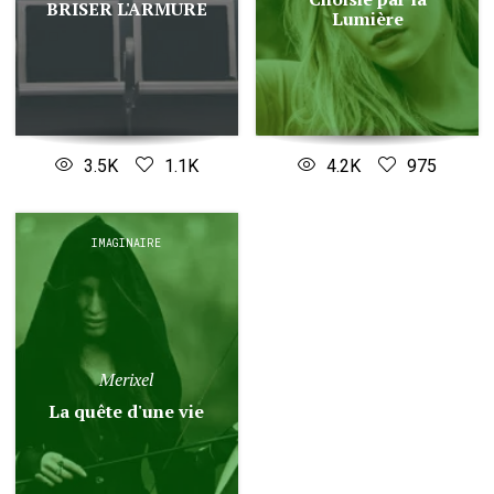
BRISER L'ARMURE
Lumière
3.5K
1.1K
4.2K
975
IMAGINAIRE
Merixel
La quête d'une vie