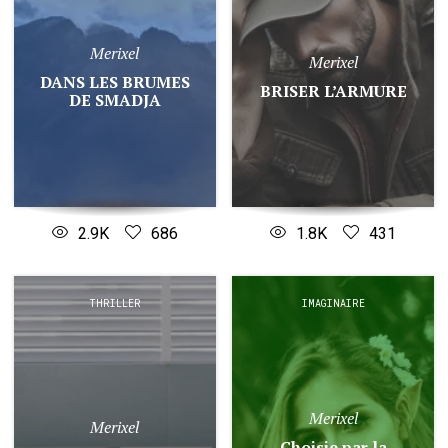
Merixel
Merixel
DANS LES BRUMES
BRISER L’ARMURE
DE SMADJA
2.9K
686
1.8K
431
THRILLER
IMAGINAIRE
Merixel
Merixel
Choisie par la