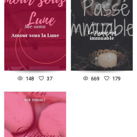
Sae-sama
Sae-sama
Le Passé est
Amour sous la Lune
immuable
148
37
669
179
NEW ROMANCE