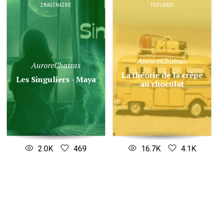
IMAGINAIRE
FEELGOOD
AuroreChatras
AuroreChatras
La théorie de la crêpe
Les Singuliers - Maya
au chocolat
2.0K
469
16.7K
4.1K