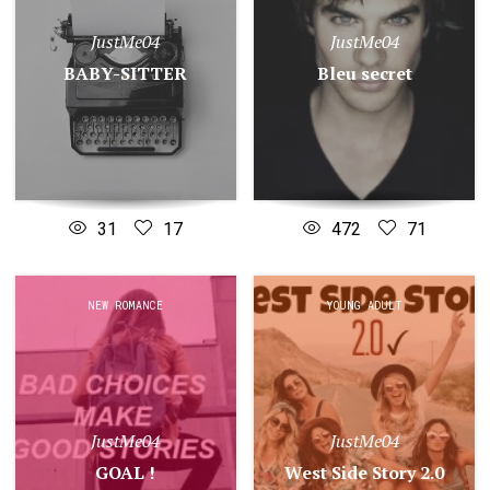
JustMe04
JustMe04
BABY-SITTER
Bleu secret
31
17
472
71
NEW ROMANCE
YOUNG ADULT
JustMe04
JustMe04
GOAL !
West Side Story 2.0