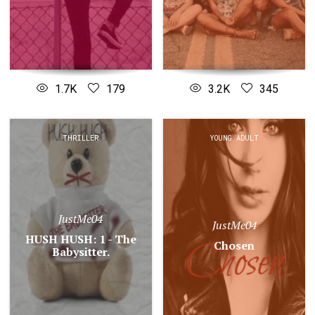
1.7K
179
3.2K
345
THRILLER
YOUNG ADULT
JustMe04
JustMe04
HUSH HUSH: 1 - The
Chosen
Babysitter.