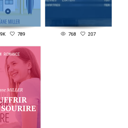
.9K
789
768
207
W ROMANCE
ane MILLER
 SOURIRE