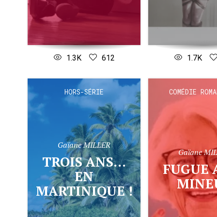
1.3K
612
1.7K
HORS-SÉRIE
COMÉDIE ROMA
Gaïane MILLER
Gaïane MI
TROIS ANS...
FUGUE AVEC
EN
MINE
MARTINIQUE !