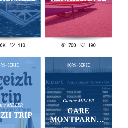
.6K
410
700
190
ORS-SÉRIE
HORS-SÉRIE
Gaïane MILLER
ane MILLER
GARE
IZH TRIP
MONTPARNASSE