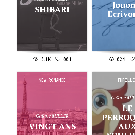
Jouons,
SHIBARI
Ecrivo
3.1K
881
824
NEW ROMANCE
THRILLE
Gaïane MI
LE
PERRO
Gaïane MILLER
VINGT ANS
AU