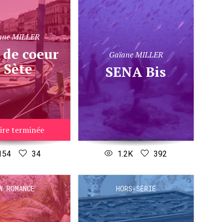
ane MILLER
Gaïane MILLER
 Sète
SENA Bis
ire terminée
154
34
1.2K
392
W ROMANCE
HORS-SÉRIE