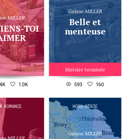
Gaïane MILLER
ane MILLER
Belle et
menteuse
'AIMER
Histoire terminée
.4K
1.0K
593
160
W ROMANCE
HORS-SÉRIE
Gaïane MILLER
ane MILLER