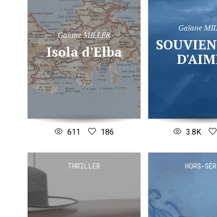
Gaïane MI
Gaïane MILLER
SOUVIENS-TOI
Isola d'Elba
D'AIM
611
186
3.8K
THRILLER
HORS-SÉR