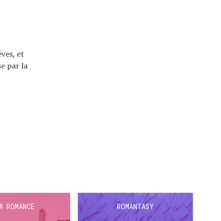
êves, et
e par la
W ROMANCE
ROMANTASY