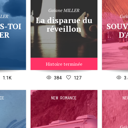
Gaïane MILLER
LLER
Gaï
La disparue du
SOUVIENS-TOI
réveillon
ER
D
Histoire terminée
1.1K
384
127
3
IE
NEW ROMANCE
NE
Gaï