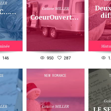
LLER
Deux mondes
Gaïane MILLER
.MIE...
dif
CoeurOuvert.com
rminée
Histo
146
950
287
1
IE
NEW ROMANCE
T
Gaï
LLER
Gaïane MILLER
LE SECRET DU