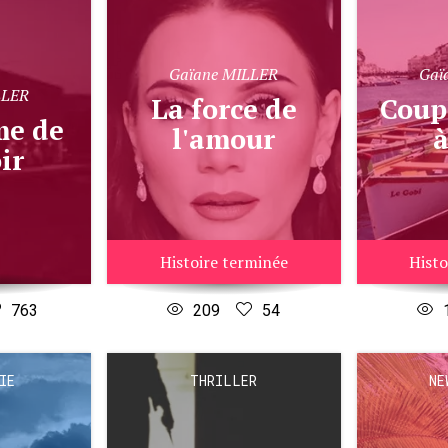
Gaïane MILLER
Gaï
LLER
La force de
Coup de coeur
l'amour
à
ir
Histoire terminée
Histo
763
209
54
IE
THRILLER
NE