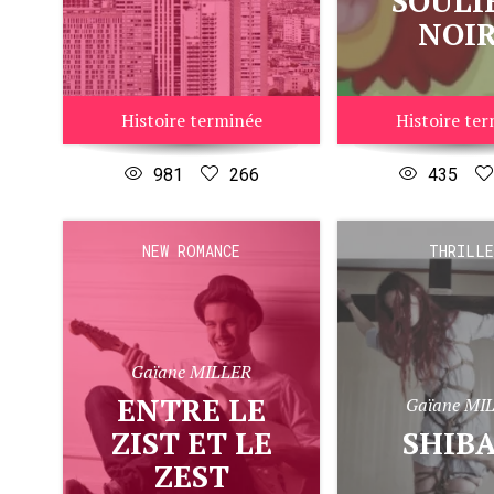
SOULI
NOI
Histoire terminée
Histoire te
981
266
435
NEW ROMANCE
THRILLE
Gaïane MILLER
ENTRE LE
Gaïane MI
ZIST ET LE
SHIB
ZEST