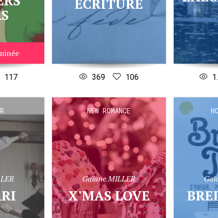
ERS
ECRITURE
RS
rminée
117
369
106
1
R
NEW ROMANCE
H
LLER
Gaïane MILLER
Gaï
ARI
X'MAS LOVE
BRE