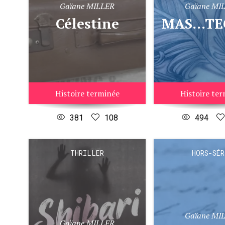
Gaïane MILLER
Gaïane MI
Célestine
MAS...TEC...TO..
Histoire terminée
Histoire te
381
108
494
THRILLER
HORS-SÉR
Gaïane MI
Gaïane MILLER