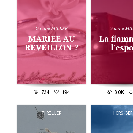
Gaïane MILLER
Gaïane MI
MARIEE AU
La flamme de
REVEILLON ?
l'espo
724
194
3.0K
THRILLER
HORS-SÉR