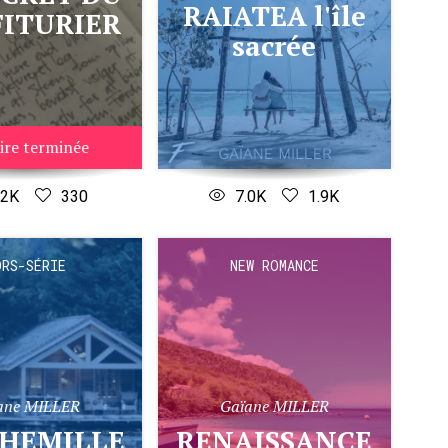
RAIATEA l'île
ITURIER
sacrée
ire terminée
.2K
330
7.0K
1.9K
ORS-SÉRIE
NEW ROMANCE
ane MILLER
Gaïane MILLER
LCHEMILLE
RENAISSANCE