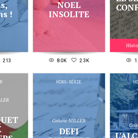
NOEL
CONF
ns !
INSOLITE
Histo
213
8.0K
2.3K
1
R
HORS-SÉRIE
H
LLER
QUET
Gaïane MILLER
Gaï
X
DEFI
L'A