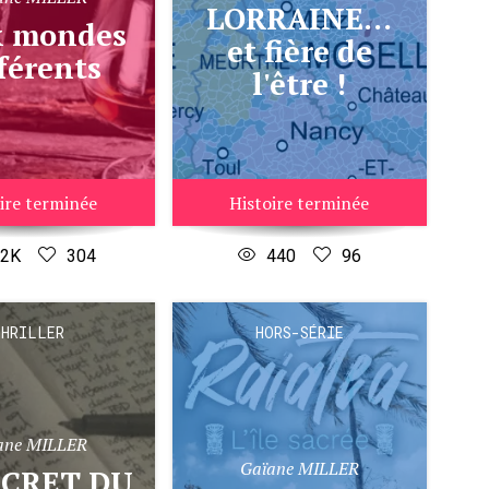
LORRAINE...
et fière de
férents
l'être !
ire terminée
Histoire terminée
.2K
304
440
96
HRILLER
HORS-SÉRIE
ane MILLER
Gaïane MILLER