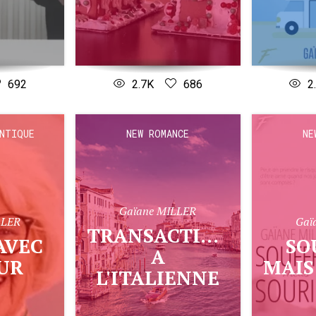
692
2.7K
686
2
NTIQUE
NEW ROMANCE
NE
Gaïane MILLER
LLER
Gaï
TRANSACTION
SOUFFRIR
A
UR
MAIS
L'ITALIENNE