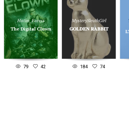
Hatim_Faress
MysterySleuthGirl
The Digital Clown
𝐆𝐎𝐋𝐃𝐄𝐍 𝐑𝐀𝐁𝐁𝐈𝐓
L
79
42
184
74