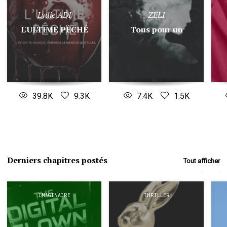
Lydie ADI
ZELI
L'ULTIME PÊCHÉ
Tous pour un
39.8K
9.3K
7.4K
1.5K
Derniers chapitres postés
Tout afficher
IMAGINAIRE
THRILLER