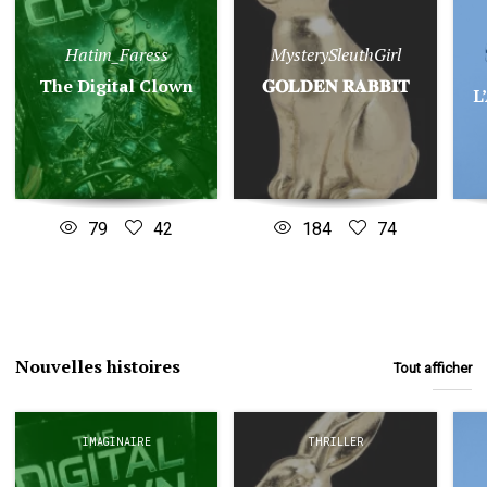
Hatim_Faress
MysterySleuthGirl
The Digital Clown
𝐆𝐎𝐋𝐃𝐄𝐍 𝐑𝐀𝐁𝐁𝐈𝐓
L
79
42
184
74
Nouvelles histoires
Tout afficher
IMAGINAIRE
THRILLER