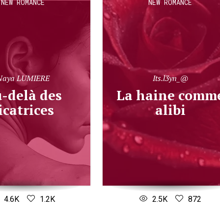
NEW ROMANCE
NEW ROMANCE
Naya LUMIERE
Its.l3yn_@
La haine comme
icatrices
alibi
4.6K
1.2K
2.5K
872