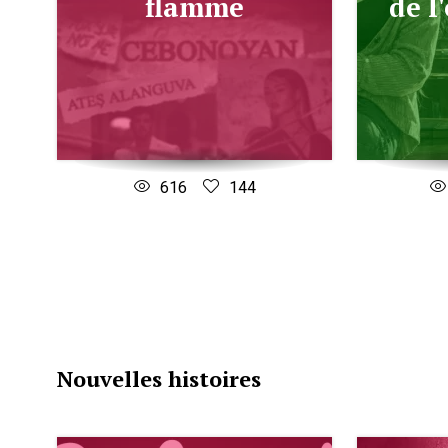
flamme
de l
616
144
Nouvelles histoires