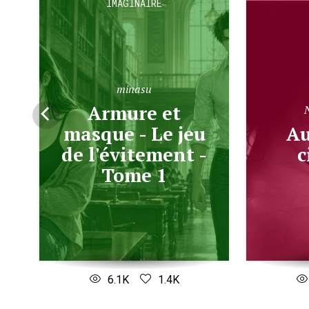
IMAGINAIRE
minasu
Armure et
masque - Le jeu
Au-delà des
de l'évitement -
c
Tome 1
6.1K
1.4K