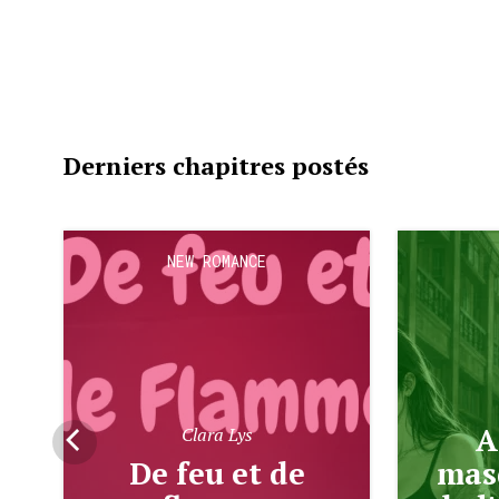
Derniers chapitres postés
NEW ROMANCE
Armure et
Clara Lys
De feu et de
masq