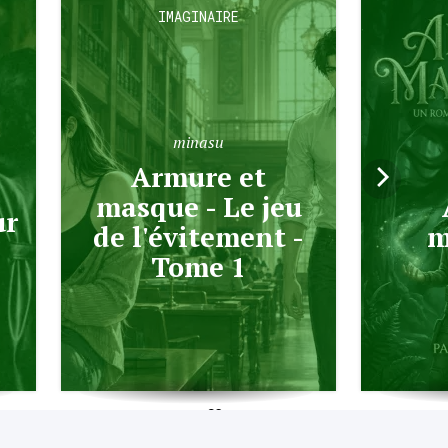
IMAGINAIRE
minasu
Armure et
masque - Le jeu
Al
ur
de l'évitement -
m
Tome 1
6.1K
1.4K