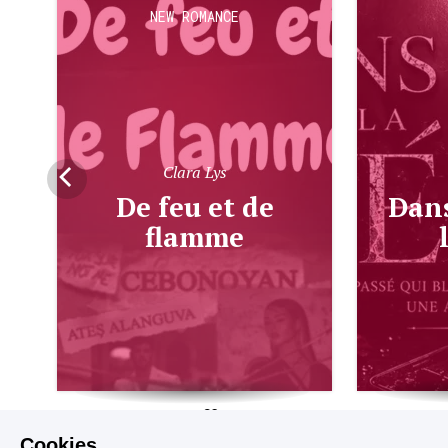
NEW ROMANCE
Clara Lys
De feu et de
Dans l'ombre de
flamme
616
144
Cookies