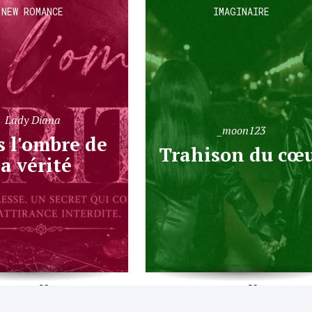
NEW ROMANCE
IMAGINAIRE
Lady Diana
_moon123
Trahison du cœ
la vérité
581
159
972
277