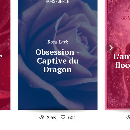
HORS-SÉRIE
Rosa Lark
Obsession -
L’amour sous un
Captive du
flo
Dragon
2.6K
601