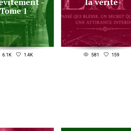
'évitement -
la vérité
Tome 1
6.1K
1.4K
581
159