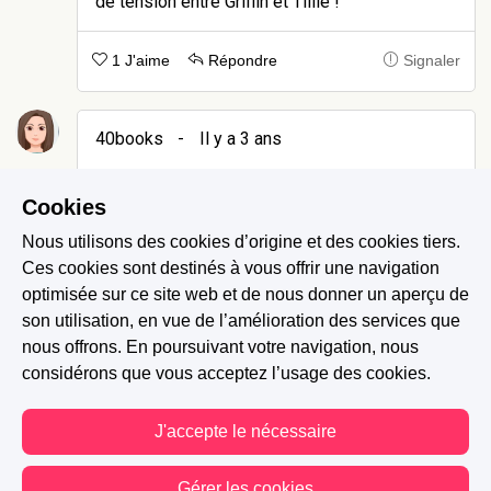
de tension entre Griffin et Tillie !
1 J'aime
Répondre
Signaler
40books
-
Il y a 3 ans
Moi aussi je me croyais dans un roman de Finn
Cookies
et j'espérais bien un peu de 🔥 lors de cette
rencontre nocturne... Mais c'était très bien
Nous utilisons des cookies d’origine et des cookies tiers.
ainsi!
Ces cookies sont destinés à vous offrir une navigation
optimisée sur ce site web et de nous donner un aperçu de
1 J'aime
Répondre
Signaler
son utilisation, en vue de l’amélioration des services que
nous offrons. En poursuivant votre navigation, nous
considérons que vous acceptez l’usage des cookies.
Daphnée Wood
-
Il y a 3 ans
J'accepte le nécessaire
La phrase "est ce qu'il faut que je vous porte
jusqu'à votre chambre" est so 🔥
Gérer les cookies