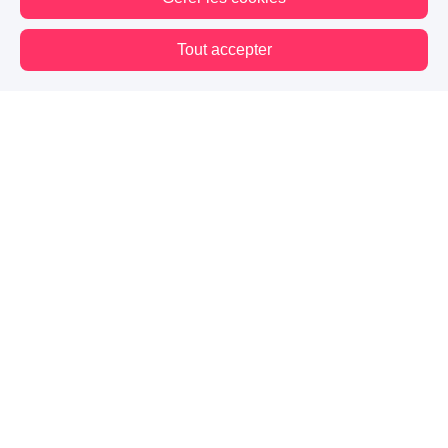
2 J'aime
Répondre
Signaler
Tout accepter
Julia&Mira
-
Il y a 3 ans
Vous êtes hors connexion. Certaines actions sont désactivées.
J’ai tellement hâte de lire la suite ( 😜😘 Julia )
1 J'aime
Répondre
Signaler