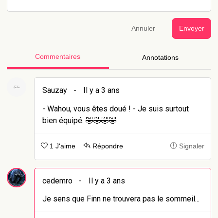
Annuler
Envoyer
Commentaires
Annotations
Sauzay
-
Il y a 3 ans
- Wahou, vous êtes doué ! - Je suis surtout
bien équipé. 🤣🤣🤣🤣
1 J'aime
Répondre
Signaler
cedemro
-
Il y a 3 ans
Je sens que Finn ne trouvera pas le sommeil...