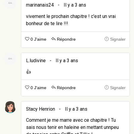
marinanais24
-
Il y a 3 ans
vivement le prochain chapitre ! c'est un vrai
bonheur de te lire !!!
0 J'aime
Répondre
Signaler
L.ludivine
-
Il y a 3 ans
👍
0 J'aime
Répondre
Signaler
Stacy Henrion
-
Il y a 3 ans
Comment je me marre avec ce chapitre ! Tu
sais nous tenir en haleine en mettant unnpeu