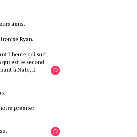
leurs amis.
 ironise Ryan.
t l’heure qui suit, 
qui est le second 
ant à Nate, il 
as.
 notre premier 
se.