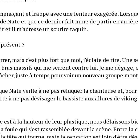
menaçant et frappe avec une lenteur exagérée. Lorsque 
e Nate et que ce dernier fait mine de partir en arrière a
ir et il m'adresse un sourire taquin.
 présent ?
rer, mais c'est plus fort que moi, j'éclate de rire. Une s
 bras massifs qui me serrent contre lui. Je me dégage, ou
lâcher, juste à temps pour voir un nouveau groupe mont
 que Nate veille à ne pas reluquer la chanteuse et, pour 
te à ne pas dévisager le bassiste aux allures de viking q
st à la hauteur de leur plastique, nous délaissons bie
a foule qui s'est rassemblée devant la scène. Entre la cha
 la tête qui tourne, mais la sensation est loin d'être dé