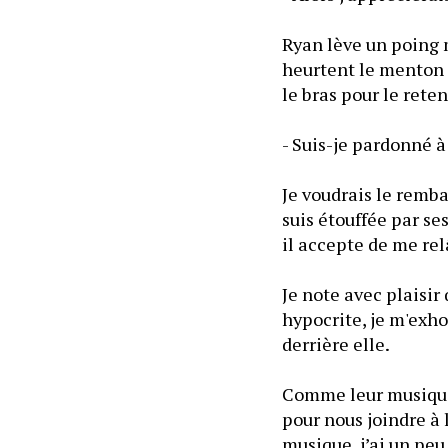
Ryan lève un poing 
heurtent le menton d
le bras pour le reten
- Suis-je pardonné à
Je voudrais le rembar
suis étouffée par ses
il accepte de me re
Je note avec plaisir
hypocrite, je m'exhor
derrière elle. 
Comme leur musique e
pour nous joindre à l
musique, j’ai un peu