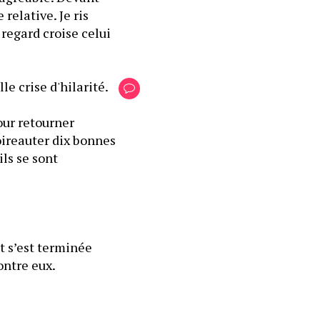
elative. Je ris 
regard croise celui 
e crise d'hilarité.
our retourner 
oireauter dix bonnes 
ls se sont 
 s’est terminée 
ontre eux.