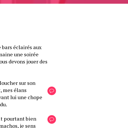
bars éclairés aux 
maine une soirée 
ous devons jouer des 
loucher sur son 
, mes élans 
vant lui une chope 
du.
t pourtant bien 
machos, je sens 