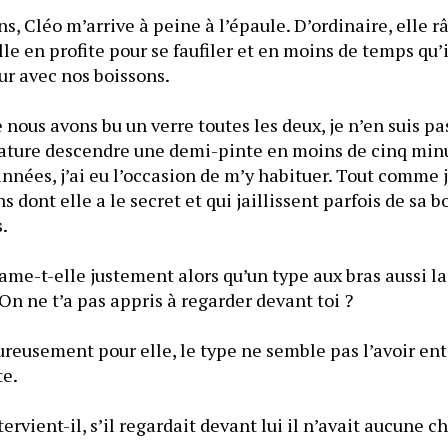
, Cléo m’arrive à peine à l’épaule. D’ordinaire, elle râl
elle en profite pour se faufiler et en moins de temps qu’i
our avec nos boissons.
 nous avons bu un verre toutes les deux, je n’en suis pa
ature descendre une demi-pinte en moins de cinq minut
nnées, j’ai eu l’occasion de m’y habituer. Tout comme j’
s dont elle a le secret et qui jaillissent parfois de sa
.
clame-t-elle justement alors qu’un type aux bras aussi l
 On ne t’a pas appris à regarder devant toi ?
reusement pour elle, le type ne semble pas l’avoir ent
te.
tervient-il, s’il regardait devant lui il n’avait aucune c