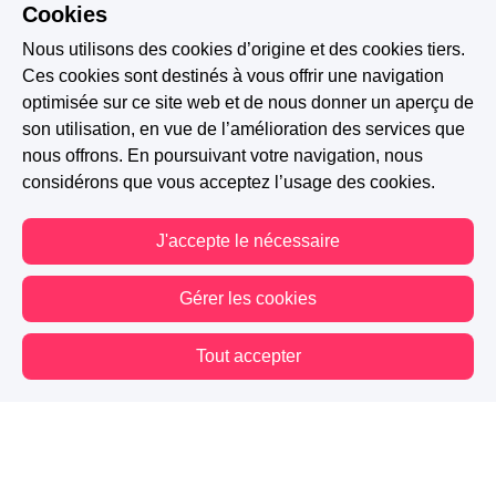
Cookies
Nous utilisons des cookies d’origine et des cookies tiers.
Ces cookies sont destinés à vous offrir une navigation
optimisée sur ce site web et de nous donner un aperçu de
son utilisation, en vue de l’amélioration des services que
nous offrons. En poursuivant votre navigation, nous
considérons que vous acceptez l’usage des cookies.
Slow Burn
Morally Grey
F/F
LGBTQ+
J'accepte le nécessaire
Chanteuse
Corporate Litigation
Gérer les cookies
INSCRIT AU CONCOURS : MORALLY GREY
Tout accepter
372
67
19
Vous êtes hors connexion. Certaines actions sont désactivées.