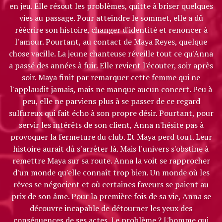
en jeu. Elle résout les problèmes, quitte à briser quelques
vies au passage. Pour atteindre le sommet, elle a dû
réécrire son histoire, changer d'identité et renoncer à
l'amour. Pourtant, au contact de Maya Reyes, quelque
chose vacille. La jeune chanteuse réveille tout ce qu'Anna
a passé des années à fuir. Elle revient l'écouter, soir après
soir. Maya finit par remarquer cette femme qui ne
l'applaudit jamais, mais ne manque aucun concert. Peu à
peu, elle ne parviens plus à se passer de ce regard
sulfureux qui fait écho à son propre désir. Pourtant, pour
servir les intérêts de son client, Anna n'hésite pas à
provoquer la fermeture du club. Et Maya perd tout. Leur
histoire aurait dû s'arrêter là. Mais l'univers s'obstine à
remettre Maya sur sa route. Anna la voit se rapprocher
d'un monde qu'elle connaît trop bien. Un monde où les
rêves se négocient et où certaines faveurs se paient au
prix de son âme. Pour la première fois de sa vie, Anna se
découvre incapable de détourner les yeux des
conséquences de ses actes. Le problème ? L'homme qui