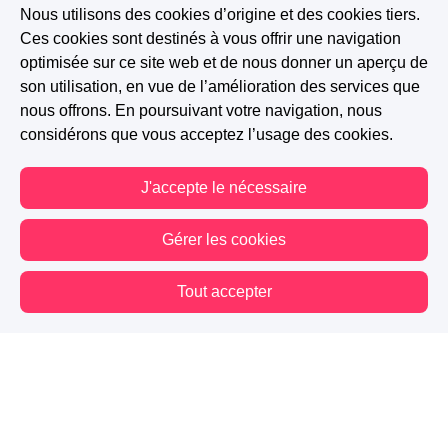
Nous utilisons des cookies d’origine et des cookies tiers.
Ces cookies sont destinés à vous offrir une navigation
optimisée sur ce site web et de nous donner un aperçu de
son utilisation, en vue de l’amélioration des services que
nous offrons. En poursuivant votre navigation, nous
Romance
Slow Burn
Morally Grey
considérons que vous acceptez l’usage des cookies.
Romantic Suspense
Secrets familiaux
J'accepte le nécessaire
Secret du passé
Disparition
Bateau
Croisière
Gérer les cookies
INSCRIT AU CONCOURS : MORALLY GREY
Tout accepter
1.8K
368
114
Vous êtes hors connexion. Certaines actions sont désactivées.
Suivre