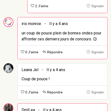
2 J'aime
Signaler
iris monroe
-
Il y a 4 ans
un coup de pouce plein de bonnes ondes pour
affronter ces derniers jours de concours. 😉
0 J'aime
Répondre
Signaler
Leana Jel
-
Il y a 4 ans
Coup de pouce !
0 J'aime
Répondre
Signaler
DmlLea
-
Il y a 4 ans