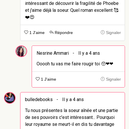
intéressant de découvrir la fragilité de Phoebe
et j'aime déjà la soeur. Quel roman excellent 🥰
❤️😍
1 J'aime
Répondre
Signaler
Nesrine Ammari
-
Il y a 4 ans
Ooooh tu vas me faire rougir toi 🥺❤❤
1 J'aime
Signaler
bulledebooks
-
Il y a 4 ans
Tu nous présentes la soeur aînée et une partie
de ses pouvoirs c'est intéressant... Pourquoi
leur royaume se meurt-il en dis tu davantage