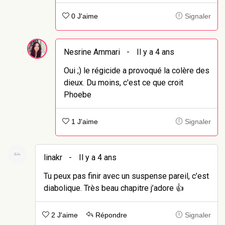
0 J'aime
Signaler
Nesrine Ammari
-
Il y a 4 ans
Oui ;) le régicide a provoqué la colère des
dieux. Du moins, c'est ce que croit
Phoebe
1 J'aime
Signaler
linakr
-
Il y a 4 ans
Tu peux pas finir avec un suspense pareil, c’est
diabolique. Très beau chapitre j’adore 👍
2 J'aime
Répondre
Signaler