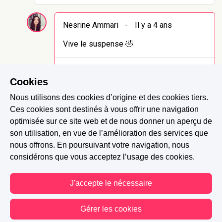
Nesrine Ammari
-
Il y a 4 ans
Vive le suspense 🤣
1 J'aime
Signaler
Cookies
Nous utilisons des cookies d’origine et des cookies tiers.
Lou.R.Delmond
-
Il y a 4 ans
Ces cookies sont destinés à vous offrir une navigation
optimisée sur ce site web et de nous donner un aperçu de
J'adore la relation entre Astoria et Phoebe
son utilisation, en vue de l’amélioration des services que
nous offrons. En poursuivant votre navigation, nous
2 J'aime
Répondre
Signaler
considérons que vous acceptez l’usage des cookies.
J'accepte le nécessaire
Nelyne
-
Il y a 4 ans
Très sympa de découvrir comment fonctionne
Gérer les cookies
ce pouvoir et l'usage qu'elles en ont fait au