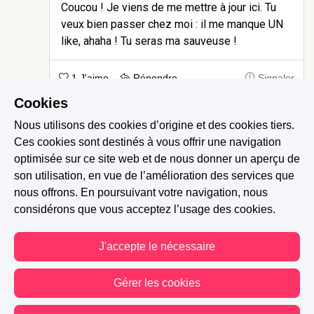
Coucou ! Je viens de me mettre à jour ici. Tu
veux bien passer chez moi : il me manque UN
like, ahaha ! Tu seras ma sauveuse !
1 J'aime
Répondre
Signaler
Cookies
Nous utilisons des cookies d’origine et des cookies tiers.
ooorianem
-
Il y a 3 ans
Ces cookies sont destinés à vous offrir une navigation
merci ! c'est parti, j'arrive te sauver ! haha
optimisée sur ce site web et de nous donner un aperçu de
:)
son utilisation, en vue de l’amélioration des services que
nous offrons. En poursuivant votre navigation, nous
considérons que vous acceptez l’usage des cookies.
0 J'aime
Signaler
J'accepte le nécessaire
1847heaven Séverine Gomez
-
Il y a 3 ans
Gérer les cookies
Soutien :)