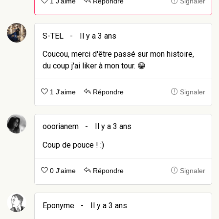
1 J'aime
Répondre
Signaler
S-TEL
-
Il y a 3 ans
Coucou, merci d'être passé sur mon histoire,
du coup j'ai liker à mon tour. 😁
1 J'aime
Répondre
Signaler
ooorianem
-
Il y a 3 ans
Coup de pouce ! :)
0 J'aime
Répondre
Signaler
Eponyme
-
Il y a 3 ans