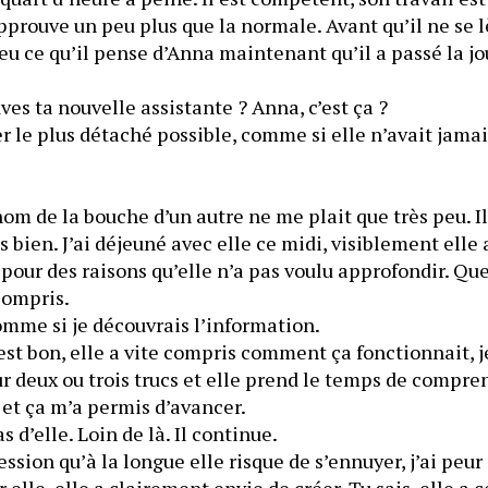
prouve un peu plus que la normale. Avant qu’il ne se lève
eu ce qu’il pense d’Anna maintenant qu’il a passé la jou
s ta nouvelle assistante ? Anna, c’est ça ?
 le plus détaché possible, comme si elle n’avait jamais
m de la bouche d’un autre ne me plait que très peu. Il
bien. J’ai déjeuné avec elle ce midi, visiblement elle a
 pour des raisons qu’elle n’a pas voulu approfondir. Qu
familial si j’ai bien compris. 
	Je hoche la tête comme si je découvrais l’information. 
est bon, elle a vite compris comment ça fonctionnait, j
 deux ou trois trucs et elle prend le temps de comprend
étaient argumentés et ça m’a permis d’avancer. 
d’elle. Loin de là. Il continue.
ssion qu’à la longue elle risque de s’ennuyer, j’ai peur 
elle, elle a clairement envie de créer. Tu sais, elle a c