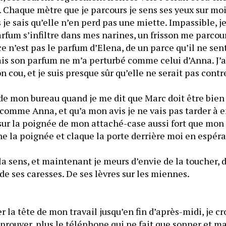
. Chaque mètre que je parcours je sens ses yeux sur moi, 
 je sais qu’elle n’en perd pas une miette. Impassible, je
rfum s’infiltre dans mes narines, un frisson me parcours,
n’est pas le parfum d’Elena, de un parce qu’il ne sent 
s son parfum ne m’a perturbé comme celui d’Anna. J’ai 
 de mon bureau quand je me dit que Marc doit être bien 
comme Anna, et qu’a mon avis je ne vais pas tarder à e
ur la poignée de mon attaché-case aussi fort que mon c
ne la poignée et claque la porte derrière moi en espéra
.
 la sens, et maintenant je meurs d’envie de la toucher, 
de ses caresses. De ses lèvres sur les miennes.
 la tête de mon travail jusqu’en fin d’après-midi, je cro
pprouver, plus le téléphone qui ne fait que sonner et ma