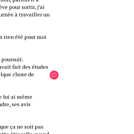
 pour sortir, j’ai 
rnée à travailler un 
 rien été pour moi 
 poursuit.
vait fait des études 
elque chose de 
e lui ai même 
re, ses avis 
que ça ne soit pas 
ette étincelle quand 