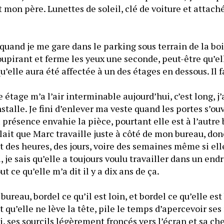
 mon père. Lunettes de soleil, clé de voiture et attaché
quand je me gare dans le parking sous terrain de la boit
oupirant et ferme les yeux une seconde, peut-être qu’ell
’elle aura été affectée à un des étages en dessous. Il f
tage m’a l’air interminable aujourd’hui, c’est long, j’a
talle. Je fini d’enlever ma veste quand les portes s’ouvr
résence envahie la pièce, pourtant elle est à l’autre b
llait que Marc travaille juste à côté de mon bureau, donc
des heures, des jours, voire des semaines même si elle se
Je me souviens de tout ce qu’elle m’a dit il y a dix ans de ça. 
reau, bordel ce qu’il est loin, et bordel ce qu’elle est b
t qu’elle ne lève la tête, pile le temps d’apercevoir se
, ses sourcils légèrement froncés vers l’écran et sa ch