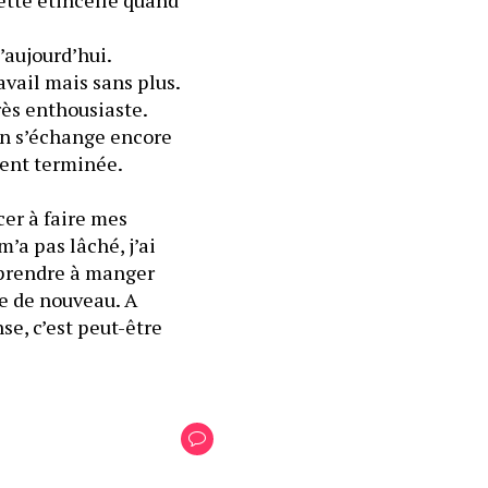
’aujourd’hui.
avail mais sans plus. 
Le peu de fois où je lui ai demandé quelque chose j’ai jamais eu un retour très enthousiaste. 
On s’échange encore 
ment terminée.
r à faire mes 
’a pas lâché, j’ai 
prendre à manger 
te de nouveau. A 
cette heure-ci ? Impossible que ça soit un employé. Maintenant que j’y pense, c’est peut-être 