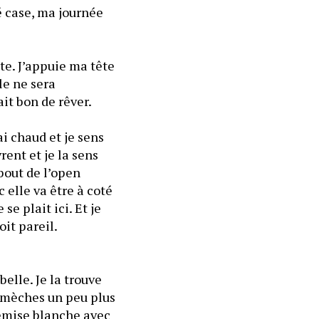
 case, ma journée 
e. J’appuie ma tête 
e ne sera 
ait bon de rêver.
i chaud et je sens 
ent et je la sens 
out de l’open 
 elle va être à coté 
 plait ici. Et je 
sais qu’elle se plaira, je sais qu’elle a toujours voulu travailler dans un endroit pareil. 
elle. Je la trouve 
s mèches un peu plus 
emise blanche avec 