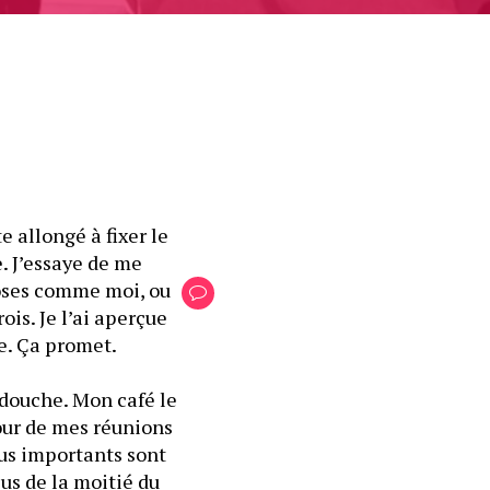
 allongé à fixer le 
. J’essaye de me 
oses comme moi, ou 
is. Je l’ai aperçue 
à peine une fraction de secondes et elle bouscule déjà mes habitudes de vie. Ça promet. 
ouche. Mon café le 
our de mes réunions 
lus importants sont 
us de la moitié du 