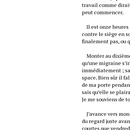
travail comme dirait
peut commencer.
	Il est onze heures 
contre le siège en s
finalement pas, ou qu
	Monter au dixième é
qu’une migraine s’ins
immédiatement ; sa p
space. Bien sûr il fa
de ma porte pendant 
	J’avance vers mon bu
du regard juste avan
courtes que vendredi