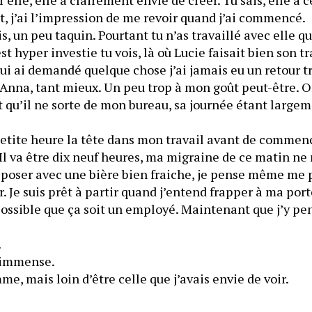
elle parle d’un projet, j’ai l’impression de me revoir quand j’ai commencé. 
s, un peu taquin. Pourtant tu n’as travaillé avec elle qu
t hyper investie tu vois, là où Lucie faisait bien son tr
d’Anna, tant mieux. Un peu trop à mon goût peut-être. 
 qu’il ne sorte de mon bureau, sa journée étant large
tite heure la tête dans mon travail avant de commence
 Il va être dix neuf heures, ma migraine de ce matin ne m
 poser avec une bière bien fraiche, je pense même me 
r. Je suis prêt à partir quand j’entend frapper à ma por
.
	Ma déception est immense. 
	C’est bien une femme, mais loin d’être celle que j’avais envie de voir. 