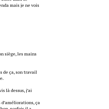
enda mais je ne vois 
n siège, les mains 
de ça, son travail 
e.
 là dessus, j’ai 
 d’améliorations, ça 
on, parfois il a 