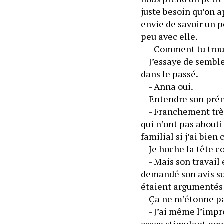
juste besoin qu’on ap
envie de savoir un p
peu avec elle. 
	- Comment tu trouve
	J’essaye de sembler
dans le passé. 
	- Anna oui. 
	Entendre son préno
	- Franchement très 
qui n’ont pas abouti
	- Mais son travail 
demandé son avis sur
	Ça ne m’étonne pas 
	- J’ai même l’impre
assez stimulant pour 