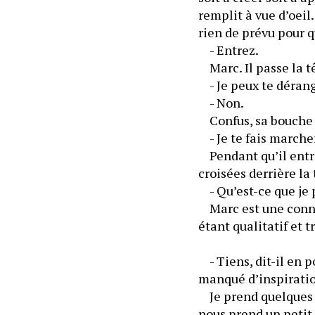
remplit à vue d’oeil
rien de prévu pour 
	- Entrez.
	Marc. Il passe la t
	- Non.
	Confus, sa bouche 
	Pendant qu’il entre
	- Qu’est-ce que je 
	Marc est une connai
étant qualitatif et 
	- Tiens, dit-il en p
manqué d’inspiratio
	Je prend quelques m
nous prend un petit q