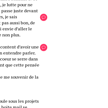
je lutte pour ne 
 passe juste devant 
 je sais 
pas aussi bon, de 
envie d’aller le 
sentir au creux de son cou, et je suis presque sûr qu’elle ne serait pas contre non plus. 
content d’avoir une 
n entendre parler. 
oeur se serre dans 
nt que cette pensée 
de me souvenir de la 
ule sous les projets 
 boite mail se 