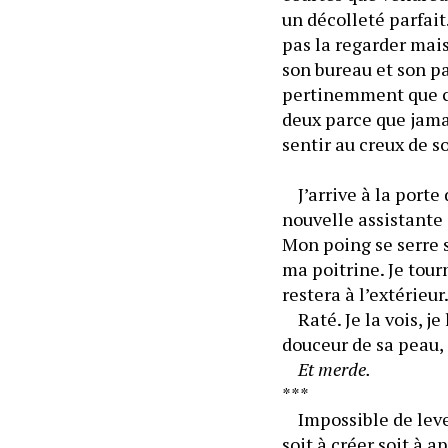
un décolleté parfait
pas la regarder mais
son bureau et son pa
pertinemment que ce 
deux parce que jamai
	J’arrive à la porte
nouvelle assistante 
Mon poing se serre s
ma poitrine. Je tour
restera à l’extérieur
	Raté. Je la vois, je
douceur de sa peau, 
Et merde.
***
	Impossible de lever
soit à créer soit à a