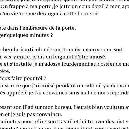
. On frappe à ma porte, je jette un coup d’oeil à mon ag
qu’on vienne me déranger à cette heure-ci.
ête dans l’embrasure de la porte.
	- Je peux te déranger quelques minutes ? 
cherche à articuler des mots mais aucun son ne sort.
	- Je te fais marcher, vas-y entre, je dis en feignant d’être amusé. 
 et s’installe je m’adosse lourdement au dossier de mo
croisées derrière la tête. 
peux faire pour toi ?
ssance que j’ai croisé pendant un salon il y a deux ans 
très apprécié je l’ai convaincu sans mal de nous rejoindr
osant son iPad sur mon bureau. J’aurais bien voulu un avis
n et je suis pas convaincu.
inutes pour relire son travail et lui trouver des pistes
uart d’heure à peine. Il est compétent, son travail est b