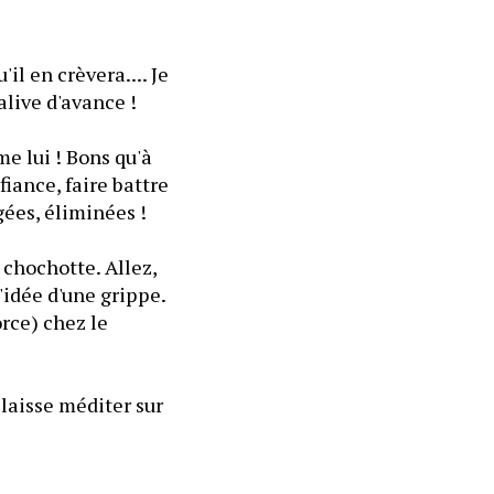
'il en crèvera.... Je 
alive d'avance !
e lui ! Bons qu'à 
iance, faire battre 
gées, éliminées !
 chochotte. Allez, 
idée d'une grippe. 
rce) chez le 
aisse méditer sur 