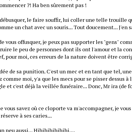
ecommencer ?! Ha ben sûrement pas !
 débusquer, le faire souffir, lui coller une telle trouille qu
comme un chat avec un souris... Tout doucement... J'en s
de vous offusquer, je peux pas supporter les "gens" comm
ruire le peu de personnes dont ils ont l'amour et la conf
f, pour moi, ces erreurs de la nature doivent être corri
idée de sa punition. C'est un mec et en tant que tel, une
ez comme moi, y'a que les mecs pour se pisser dessus à l'
le et c'est déjà la veillée funéraire... Donc, Mr ira (de fo
 vous savez où ce cloporte va m'accompagner, je vous l
réserve à ses caries...
un peu aussi... Hihihihihihihi....