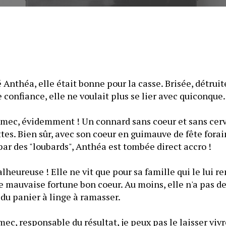
 Anthéa, elle était bonne pour la casse. Brisée, détruite
e confiance, elle ne voulait plus se lier avec quiconque.
n mec, évidemment ! Un connard sans coeur et sans cerv
es. Bien sûr, avec son coeur en guimauve de fête forai
 par des "loubards", Anthéa est tombée direct accro !
lheureuse ! Elle ne vit que pour sa famille qui le lui ren
tre mauvaise fortune bon coeur. Au moins, elle n'a pas de
 du panier à linge à ramasser.
mec, responsable du résultat, je peux pas le laisser v