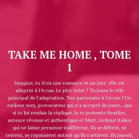
TAKE ME HOME , TOME
1
Imagine, tu écris une romance et un jour: elle est
adaptée à l'écran. Le plot twist ? Tu joues le rôle
principal de l'adaptation. Ton partenaire à l'écran ? Un
rockeur sexy, provocateur qui n'a accepté de jouer... que
si tu lui rendais la réplique. Je te présente Heather,
auteure rêveuse et authentique et Matt, rockeur italien
qui ne laisse personne indifférent. Ils se défient, se
testent, se repoussent autant qu'ils s'attirent. Ils jouent,