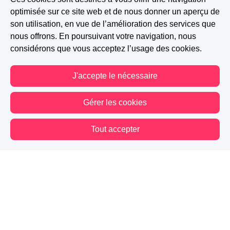
optimisée sur ce site web et de nous donner un aperçu de
son utilisation, en vue de l’amélioration des services que
Slow Burn
He Falls First
Grumpy X Sunshine
nous offrons. En poursuivant votre navigation, nous
considérons que vous acceptez l’usage des cookies.
Tension psychologique
Rock Romance
Mise en scène
J'accepte le nécessaire
A PARTICIPÉ AU CONCOURS : PRIX SERIEOUSLY DE LA
Gérer les cookies
RÉVÉLATION NEW ROMANCE
Tout accepter
1.6K
342
109
Vous êtes hors connexion. Certaines actions sont désactivées.
Suivre