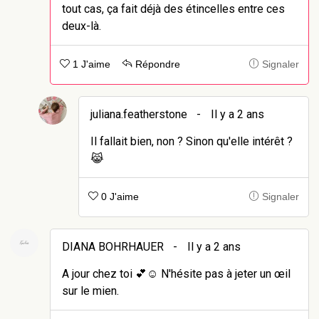
tout cas, ça fait déjà des étincelles entre ces
deux-là.
1 J'aime
Répondre
Signaler
juliana.featherstone
-
Il y a 2 ans
Il fallait bien, non ? Sinon qu'elle intérêt ?
😹
0 J'aime
Signaler
DIANA BOHRHAUER
-
Il y a 2 ans
A jour chez toi 💕☺️ N'hésite pas à jeter un œil
sur le mien.