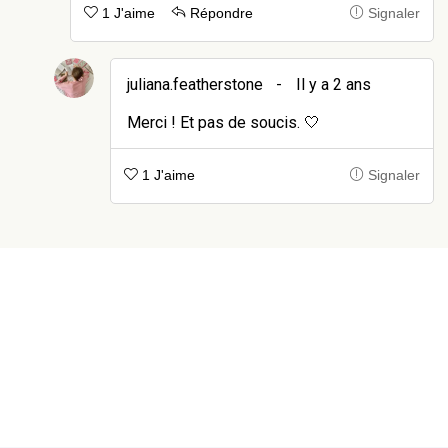
1 J'aime
Répondre
Signaler
juliana.featherstone
-
Il y a 2 ans
Merci ! Et pas de soucis. 🤍
1 J'aime
Signaler