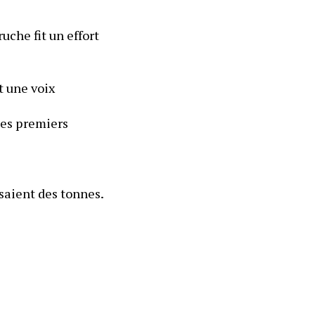
che fit un effort 
 une voix 
es premiers 
aient des tonnes. 