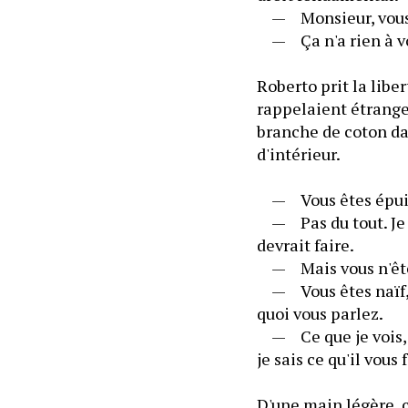
	—	Monsieur, vous 
	—	Ça n'a rien à vo
Roberto prit la libe
rappelaient étrangem
branche de coton dan
d'intérieur.
	—	Vous êtes épuisé
	—	Pas du tout. Je n
devrait faire.
	—	Mais vous n'êtes
	—	Vous êtes naïf, 
quoi vous parlez.
	—	Ce que je vois, c
je sais ce qu'il vous 
D'une main légère, 