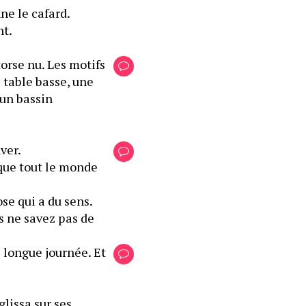
e le cafard.
nt.
orse nu. Les motifs 
table basse, une 
un bassin 
ver.
que tout le monde 
se qui a du sens.
 ne savez pas de 
longue journée. Et 
issa sur ses 