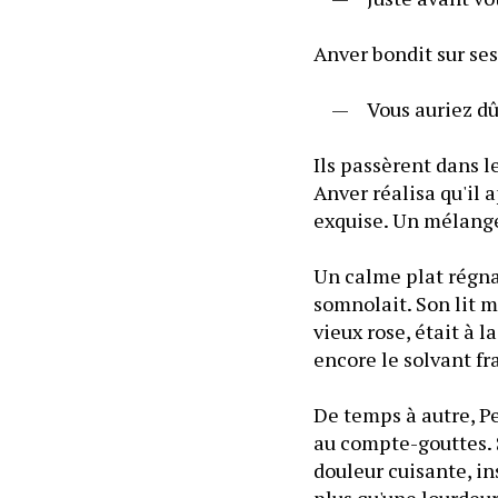
Anver bondit sur ses
	—	Vous auriez dû m
Ils passèrent dans l
Anver réalisa qu'il 
exquise. Un mélange 
Un calme plat régna
somnolait. Son lit m
vieux rose, était à la
encore le solvant fra
De temps à autre, Pe
au compte-gouttes. S
douleur cuisante, ins
plus qu'une lourdeur