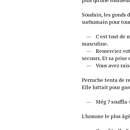
Soudain, les gonds d
surhumain pour tour
	—	C'est tout de mê
masculine.
	—	Remerciez votre 
secours. Et sa prise
	—	Vous avez raison
Perruche tenta de r
Elle luttait pour gar
	—	Még ? souffla-t
L'homme le plus âgé 