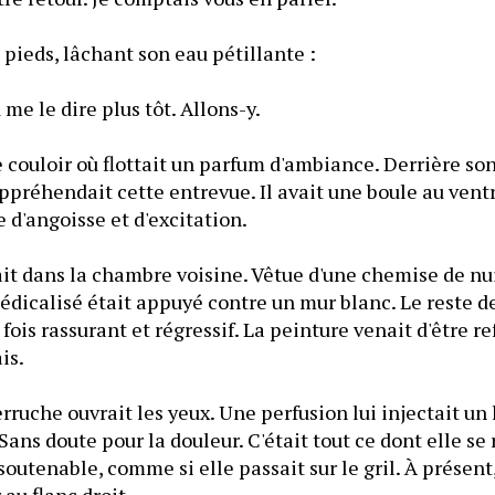
 pieds, lâchant son eau pétillante :
e le dire plus tôt. Allons-y.
e couloir où flottait un parfum d'ambiance. Derrière son
appréhendait cette entrevue. Il avait une boule au ventr
d'angoisse et d'excitation.
it dans la chambre voisine. Vêtue d'une chemise de nui
édicalisé était appuyé contre un mur blanc. Le reste de 
 fois rassurant et régressif. La peinture venait d'être refa
is.
rruche ouvrait les yeux. Une perfusion lui injectait un 
ans doute pour la douleur. C'était tout ce dont elle se r
outenable, comme si elle passait sur le gril. À présent,
 au flanc droit.