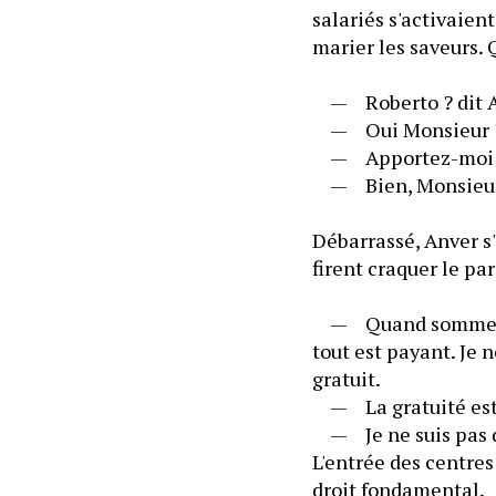
salariés s'activaient
marier les saveurs. 
	—	Roberto ? dit An
	—	Oui Monsieur 
	—	Apportez-moi une
	—	Bien, Monsieu
Débarrassé, Anver s'
firent craquer le pa
	—	Quand sommes-nou
tout est payant. Je n
gratuit.
	—	La gratuité est 
	—	Je ne suis pas d'
L'entrée des centres
droit fondamental.