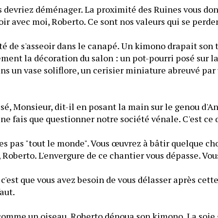
devriez déménager. La proximité des Ruines vous donn
ir avec moi, Roberto. Ce sont nos valeurs qui se perde
rté de s'asseoir dans le canapé. Un kimono drapait son t
ent la décoration du salon : un pot-pourri posé sur la 
s un vase soliflore, un cerisier miniature abreuvé par 
, Monsieur, dit-il en posant la main sur le genou d'An
e fais que questionner notre société vénale. C'est ce 
 pas "tout le monde". Vous œuvrez à bâtir quelque cho
Roberto. L'envergure de ce chantier vous dépasse. Vous
'est que vous avez besoin de vous délasser après cette 
faut.
comme un oiseau, Roberto dénoua son kimono. La soie gl