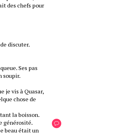
it des chefs pour 
de discuter.
queue. Ses pas 
n soupir.
je vis à Quasar, 
elque chose de 
tant la boisson.
 générosité. 
e beau était un 