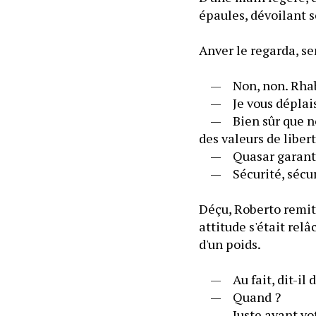
épaules, dévoilant s
Anver le regarda, sem
	—	Non, non. Rhabil
	—	Je vous déplais
	—	Bien sûr que non,
des valeurs de libert
	—	Quasar garantit 
	—	Sécurité, sécurit
Déçu, Roberto remit
attitude s'était rel
d'un poids.
	—	Au fait, dit-il d'
	—	Quand ?
	—	Juste avant votr