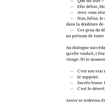
	—	Que dit-elle ?
	—	Elle délire, Mon
	—	Avez-vous réuss
	—	Non, hélas. Je cr
dans la doublure de s
	—	Ces gens du déser
un prénom de toute
Au dialogue succéda 
qu'elle voulait, c'ét
visage. Ni le moment
	—	C'est son vrai n
	—	Je suppose.
	—	Sacrée bosse. P
	—	C'est le désert
Anver se redressa d'